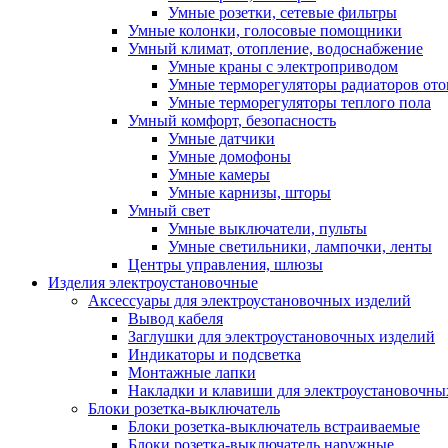
Умные розетки, сетевые фильтры
Умные колонки, голосовые помощники
Умный климат, отопление, водоснабжение
Умные краны с электроприводом
Умные терморегуляторы радиаторов от
Умные терморегуляторы теплого пола
Умный комфорт, безопасность
Умные датчики
Умные домофоны
Умные камеры
Умные карнизы, шторы
Умный свет
Умные выключатели, пульты
Умные светильники, лампочки, ленты
Центры управления, шлюзы
Изделия электроустановочные
Аксессуары для электроустановочных изделий
Вывод кабеля
Заглушки для электроустановочных изделий
Индикаторы и подсветка
Монтажные лапки
Накладки и клавиши для электроустановочны
Блоки розетка-выключатель
Блоки розетка-выключатель встраиваемые
Блоки розетка-выключатель наружные