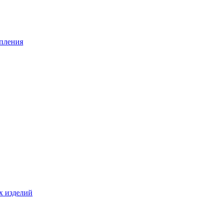
опления
х изделий