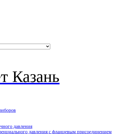
риборов
очного давления
еренциального давления с фланцевым присоединением