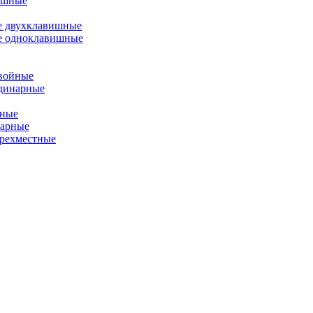
ишные
е двухклавишные
е одноклавишные
двойные
одинарные
йные
нарные
ырехместные