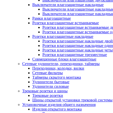
Выключатели влагозащитные двухклав
Выключатели влагозащитные накладные
Выключатели влагозащитные накладны
Выключатели влагозащитные накладны
Рамки влагозащитные
Розетки влагозащитные встраиваемые
Розетки влагозащитные встраиваемые 
Розетки влагозащитные встраиваемые 
Розетки влагозащитные накладные
Розетки влагозащитные накладные дво
Розетки влагозащитные накладные оди
Розетки влагозащитные накладные чет
Розетки влагозащитные трехместные
Совмещенные блоки влагозащитные
Сетевые удлинители, переходники, таймеры
Переходники, колодки, вилки
Сетевые фильтры
Таймеры скрытого монтажа
Удлинители бытовые
Удлинители силовые
Трековые розетки и шины
Трековые розетки
Шины открытой установки трековой системы
Установочные изделия общего назначения
Изделия открытого монтажа