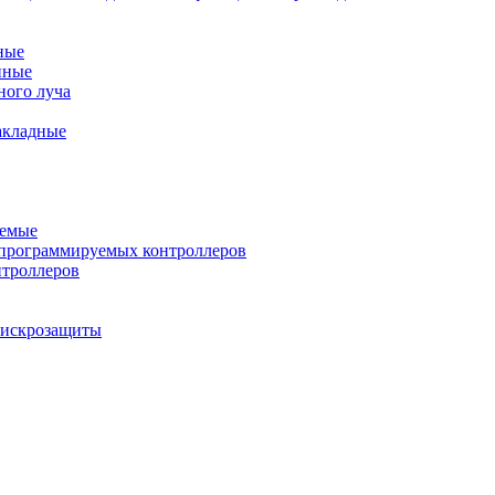
ные
нные
ного луча
акладные
уемые
программируемых контроллеров
нтроллеров
ы искрозащиты