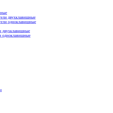
шные
тели двухклавишные
тели одноклавишные
и двухклавишные
ли одноклавишные
н