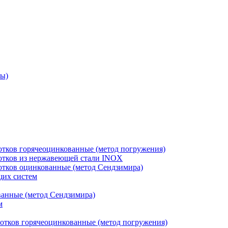
ры)
отков горячеоцинкованные (метод погружения)
лотков из нержавеющей стали INOX
лотков оцинкованные (метод Сендзимира)
щих систем
ванные (метод Сендзимира)
м
отков горячеоцинкованные (метод погружения)