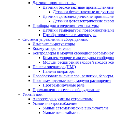
Датчики промышленные
Датчики бесконтактные промышленные
Датчики бесконтактные индуктив
Датчики фотоэлектрические промышле
Датчики фотоэлектрические сквоз
Приборы для измерения температуры
Датчики температуры поверхностные/н
Преобразователи температуры
Системы управления и сбора данных
Измерители-регуляторы
Коммутаторы сетевые
Контроллеры и модули свободнопрограммир
Комплектующие и аксессуары свободно
Модули расширения входов/выходов ко
Панели оператора (HMI)
Панели оператора
Преобразователи сигналов, развязки, барьер
Программируемые реле, модули расширения
Программируемые реле
Промышленное сетевое оборудование
Умный дом
Аксессуары к умным устройствам
Умное электроснабжение
Умные автоматические выключатели
Умные реле, таймеры