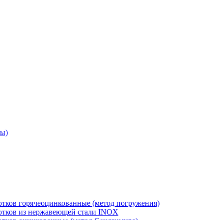
ры)
отков горячеоцинкованные (метод погружения)
лотков из нержавеющей стали INOX