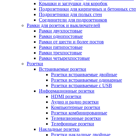
Крышки и заглушки для коробок
Подрозетники для кирпичных и бетонных сте
Подрозетники для полых стен
Соединители для подрозетников
Рамки для розеток и выключателей
Рамки двухпостовые
Рамки однопостовые
Рамки от шести и более постов
Рамки пятипостовые
Рамки трехпостовые
Рамки четырехпостовые
Розетки
Встраиваемые розетки
Розетки встраиваемые двойные
Розетки встраиваемые одинарные
Розетки встраиваемые с USB
Информационные розетки
HDMI розетки
Аудио и радио розетки
Компьютерные розетки
Розетки комбинированные
Телевизионные розетки
Телефонные розетки
Накладные розетки
Розетки накладные двойные