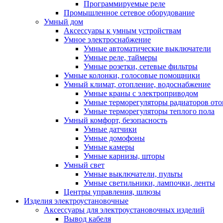
Программируемые реле
Промышленное сетевое оборудование
Умный дом
Аксессуары к умным устройствам
Умное электроснабжение
Умные автоматические выключатели
Умные реле, таймеры
Умные розетки, сетевые фильтры
Умные колонки, голосовые помощники
Умный климат, отопление, водоснабжение
Умные краны с электроприводом
Умные терморегуляторы радиаторов от
Умные терморегуляторы теплого пола
Умный комфорт, безопасность
Умные датчики
Умные домофоны
Умные камеры
Умные карнизы, шторы
Умный свет
Умные выключатели, пульты
Умные светильники, лампочки, ленты
Центры управления, шлюзы
Изделия электроустановочные
Аксессуары для электроустановочных изделий
Вывод кабеля