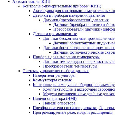
Автоматизация, КИП
Контрольно-измерительные приборы (КИП)
Аксессуары для контрольно-измерительных п
Датчики и приборы измерения давления
Датчики (преобразователи) давления
Датчики (преобразователи) избыт
Преобразователи (датчики) дифф
Датчики промышленные
Датчики бесконтактные промышленные
Датчики бесконтактные индуктив
Датчики фотоэлектрические промышле
Датчики фотоэлектрические сквоз
Приборы для измерения температуры
Датчики температуры поверхностные/н
Преобразователи температуры
Системы управления и сбора данных
Измерители-регуляторы
Коммутаторы сетевые
Контроллеры и модули свободнопрограммир
Комплектующие и аксессуары свободно
Модули расширения входов/выходов ко
Панели оператора (HMI)
Панели оператора
Преобразователи сигналов, развязки, барьер
Программируемые реле, модули расширения