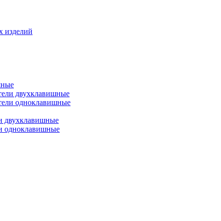
х изделий
шные
тели двухклавишные
тели одноклавишные
и двухклавишные
ли одноклавишные