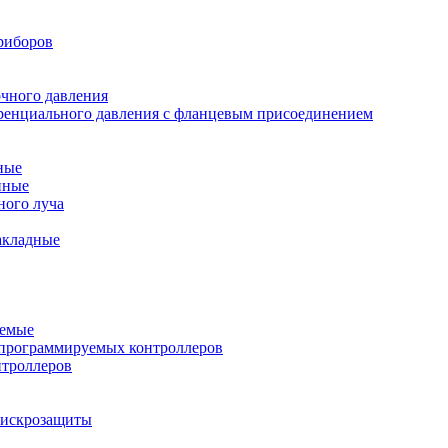
риборов
очного давления
еренциального давления с фланцевым присоединением
ные
нные
ного луча
акладные
уемые
программируемых контроллеров
нтроллеров
ы искрозащиты