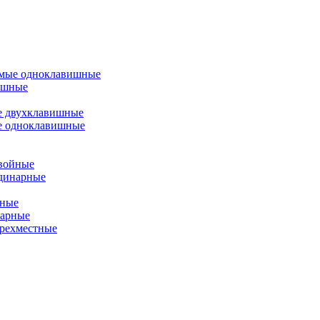
емые одноклавишные
ишные
е двухклавишные
е одноклавишные
двойные
одинарные
йные
нарные
ырехместные