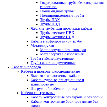
Гофрированные трубы без содержания
галогенов
Полиамидные трубы
Полипропиленовые трубы
Трубы ПВХ
Трубы ПНД
Жесткие трубы для прокладки кабеля
Трубы жесткие ПВХ
Трубы жесткие ПНД
Кабель в гофрированной трубе
Металлорукав
Металлорукав без изоляции
Металлорукав с изоляцией
Трубы гибкие двустенные
Трубы жесткие двустенные
Кабели и провода
Кабели и провода узкоспециальные
Высокотехнологичные кабели
Кабели судовые, авиационные и
транспортные
Погружной кабель и провод
Кабели контрольные
Кабели контрольные без экрана и без брони
Кабели контрольные бронированные без
экрана