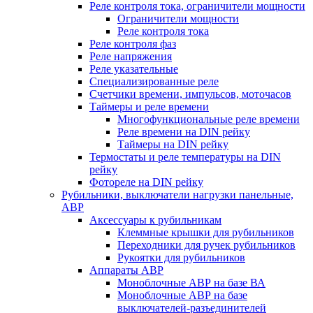
Реле контроля тока, ограничители мощности
Ограничители мощности
Реле контроля тока
Реле контроля фаз
Реле напряжения
Реле указательные
Специализированные реле
Счетчики времени, импульсов, моточасов
Таймеры и реле времени
Многофункциональные реле времени
Реле времени на DIN рейку
Таймеры на DIN рейку
Термостаты и реле температуры на DIN
рейку
Фотореле на DIN рейку
Рубильники, выключатели нагрузки панельные,
АВР
Аксессуары к рубильникам
Клеммные крышки для рубильников
Переходники для ручек рубильников
Рукоятки для рубильников
Аппараты АВР
Моноблочные АВР на базе ВА
Моноблочные АВР на базе
выключателей-разъединителей