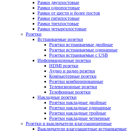
Рамки двухпостовые
Рамки однопостовые
Рамки от шести и более постов
Рамки пятипостовые
Рамки трехпостовые
Рамки четырехпостовые
Розетки
Встраиваемые розетки
Розетки встраиваемые двойные
Розетки встраиваемые одинарные
Розетки встраиваемые с USB
Информационные розетки
HDMI розетки
Аудио и радио розетки
Компьютерные розетки
Розетки комбинированные
Телевизионные розетки
Телефонные розетки
Накладные розетки
Розетки накладные двойные
Розетки накладные одинарные
Розетки накладные тройные
Розетки накладные четверные
Розетки и выключатели влагозащищенные
Выключатели влагозащитные встраиваемые