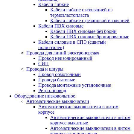
Кабели гибкие
Кабели гибкие с изоляцией из
термоэластопласта
Кабели гибкие с резиновой изоляцией
Кабели ПВХ силовые
Кабели ПВХ силовые без брони
Кабели ПВХ силовые бронированные
Кабели силовые в СПЭ (сшитый
полиэтилен)
Провода для линий электропередач
Провод неизолированный
СИП
Провода и шнуры
Провод обмоточный
Провода бытовые
Провода монтажные установочные
Ретро-провод
Оборудование низковольтное
Автоматические выключатели
Автоматические выключатели в литом
корпусе
Автоматические выключатели в литом
корпусе выкатные
Автоматические выключатели в литом
корпусе стационарные