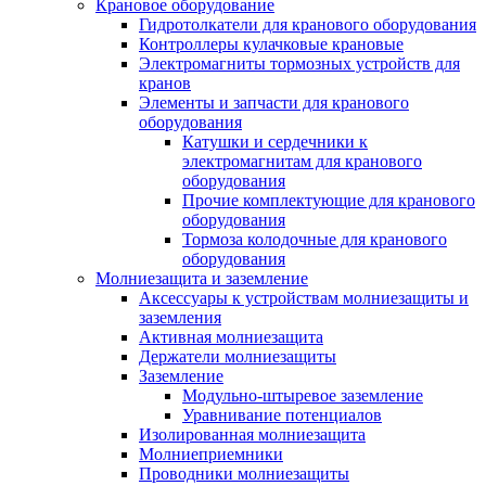
Крановое оборудование
Гидротолкатели для кранового оборудования
Контроллеры кулачковые крановые
Электромагниты тормозных устройств для
кранов
Элементы и запчасти для кранового
оборудования
Катушки и сердечники к
электромагнитам для кранового
оборудования
Прочие комплектующие для кранового
оборудования
Тормоза колодочные для кранового
оборудования
Молниезащита и заземление
Аксессуары к устройствам молниезащиты и
заземления
Активная молниезащита
Держатели молниезащиты
Заземление
Модульно-штыревое заземление
Уравнивание потенциалов
Изолированная молниезащита
Молниеприемники
Проводники молниезащиты