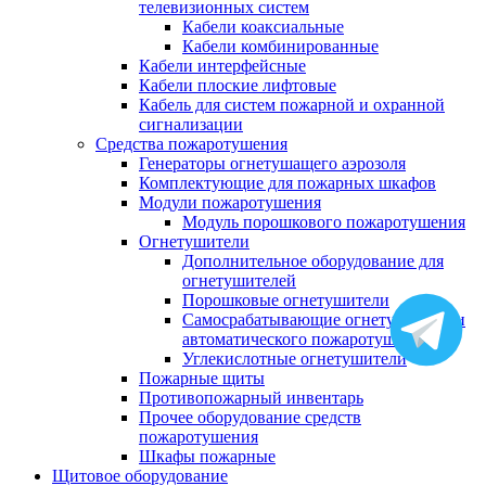
телевизионных систем
Кабели коаксиальные
Кабели комбинированные
Кабели интерфейсные
Кабели плоские лифтовые
Кабель для систем пожарной и охранной
сигнализации
Средства пожаротушения
Генераторы огнетушащего аэрозоля
Комплектующие для пожарных шкафов
Модули пожаротушения
Модуль порошкового пожаротушения
Огнетушители
Дополнительное оборудование для
огнетушителей
Порошковые огнетушители
Самосрабатывающие огнетушители и
автоматического пожаротушения
Углекислотные огнетушители
Пожарные щиты
Противопожарный инвентарь
Прочее оборудование средств
пожаротушения
Шкафы пожарные
Щитовое оборудование