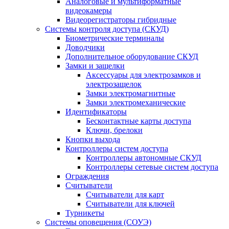
Аналоговые и мультиформатные
видеокамеры
Видеорегистраторы гибридные
Системы контроля доступа (СКУД)
Биометрические терминалы
Доводчики
Дополнительное оборудование СКУД
Замки и защелки
Аксессуары для электрозамков и
электрозащелок
Замки электромагнитные
Замки электромеханические
Идентификаторы
Бесконтактные карты доступа
Ключи, брелоки
Кнопки выхода
Контроллеры систем доступа
Контроллеры автономные СКУД
Контроллеры сетевые систем доступа
Ограждения
Считыватели
Считыватели для карт
Считыватели для ключей
Турникеты
Системы оповещения (СОУЭ)