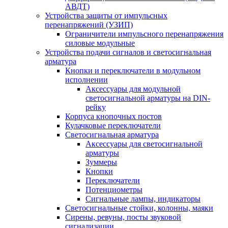
АВДТ)
Устройства защиты от импульсных
перенапряжений (УЗИП)
Ограничители импульсного перенапряжения
силовые модульные
Устройства подачи сигналов и светосигнальная
арматура
Кнопки и переключатели в модульном
исполнении
Аксессуары для модульной
светосигнальной арматуры на DIN-
рейку
Корпуса кнопочных постов
Кулачковые переключатели
Светосигнальная арматура
Аксессуары для светосигнальной
арматуры
Зуммеры
Кнопки
Переключатели
Потенциометры
Сигнальные лампы, индикаторы
Светосигнальные стойки, колонны, маяки
Сирены, ревуны, посты звуковой
сигнализации