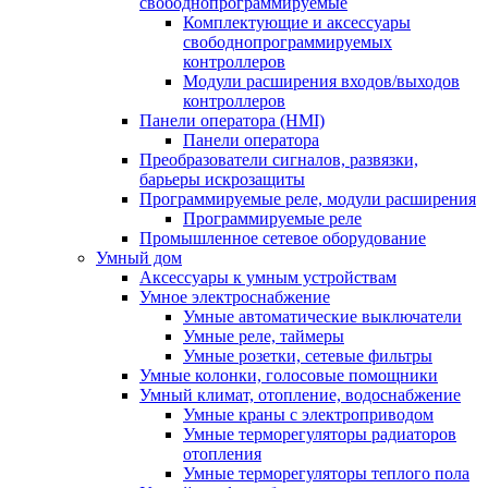
свободнопрограммируемые
Комплектующие и аксессуары
свободнопрограммируемых
контроллеров
Модули расширения входов/выходов
контроллеров
Панели оператора (HMI)
Панели оператора
Преобразователи сигналов, развязки,
барьеры искрозащиты
Программируемые реле, модули расширения
Программируемые реле
Промышленное сетевое оборудование
Умный дом
Аксессуары к умным устройствам
Умное электроснабжение
Умные автоматические выключатели
Умные реле, таймеры
Умные розетки, сетевые фильтры
Умные колонки, голосовые помощники
Умный климат, отопление, водоснабжение
Умные краны с электроприводом
Умные терморегуляторы радиаторов
отопления
Умные терморегуляторы теплого пола