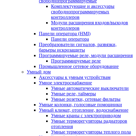
свободнопрограммируемые
Комплектующие и аксессуары
свободнопрограммируемых
контроллеров
Модули расширения входов/выходов
контроллеров
Панели оператора (HMI)
Панели оператора
Преобразователи сигналов, развязки,
барьеры искрозащиты
Программируемые реле, модули расширения
Программируемые реле
Промышленное сетевое оборудование
Умный дом
Аксессуары к умным устройствам
Умное электроснабжение
Умные автоматические выключатели
Умные реле, таймеры
Умные розетки, сетевые фильтры
Умные колонки, голосовые помощники
Умный климат, отопление, водоснабжение
Умные краны с электроприводом
Умные терморегуляторы радиаторов
отопления
Умные терморегуляторы теплого пола