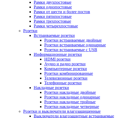
Рамки двухпостовые
Рамки однопостовые
Рамки от шести и более постов
Рамки пятипостовые
Рамки трехпостовые
Рамки четырехпостовые
Розетки
Встраиваемые розетки
Розетки встраиваемые двойные
Розетки встраиваемые одинарные
Розетки встраиваемые с USB
Информационные розетки
HDMI розетки
Аудио и радио розетки
Компьютерные розетки
Розетки комбинированные
Телевизионные розетки
Телефонные розетки
Накладные розетки
Розетки накладные двойные
Розетки накладные одинарные
Розетки накладные тройные
Розетки накладные четверные
Розетки и выключатели влагозащищенные
Выключатели влагозащитные встраиваемые