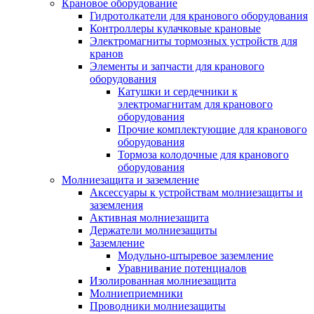
Крановое оборудование
Гидротолкатели для кранового оборудования
Контроллеры кулачковые крановые
Электромагниты тормозных устройств для
кранов
Элементы и запчасти для кранового
оборудования
Катушки и сердечники к
электромагнитам для кранового
оборудования
Прочие комплектующие для кранового
оборудования
Тормоза колодочные для кранового
оборудования
Молниезащита и заземление
Аксессуары к устройствам молниезащиты и
заземления
Активная молниезащита
Держатели молниезащиты
Заземление
Модульно-штыревое заземление
Уравнивание потенциалов
Изолированная молниезащита
Молниеприемники
Проводники молниезащиты