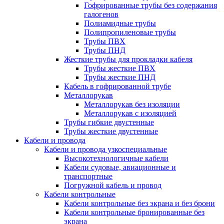
Гофрированные трубы без содержания
галогенов
Полиамидные трубы
Полипропиленовые трубы
Трубы ПВХ
Трубы ПНД
Жесткие трубы для прокладки кабеля
Трубы жесткие ПВХ
Трубы жесткие ПНД
Кабель в гофрированной трубе
Металлорукав
Металлорукав без изоляции
Металлорукав с изоляцией
Трубы гибкие двустенные
Трубы жесткие двустенные
Кабели и провода
Кабели и провода узкоспециальные
Высокотехнологичные кабели
Кабели судовые, авиационные и
транспортные
Погружной кабель и провод
Кабели контрольные
Кабели контрольные без экрана и без брони
Кабели контрольные бронированные без
экрана