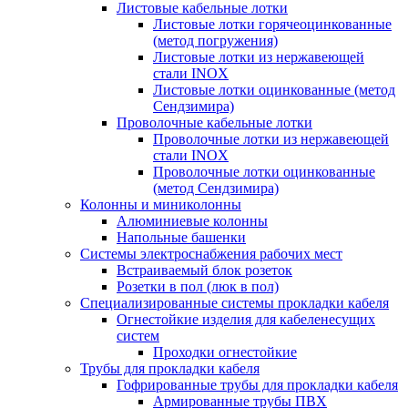
Листовые кабельные лотки
Листовые лотки горячеоцинкованные
(метод погружения)
Листовые лотки из нержавеющей
стали INOX
Листовые лотки оцинкованные (метод
Сендзимира)
Проволочные кабельные лотки
Проволочные лотки из нержавеющей
стали INOX
Проволочные лотки оцинкованные
(метод Сендзимира)
Колонны и миниколонны
Алюминиевые колонны
Напольные башенки
Системы электроснабжения рабочих мест
Встраиваемый блок розеток
Розетки в пол (люк в пол)
Специализированные системы прокладки кабеля
Огнестойкие изделия для кабеленесущих
систем
Проходки огнестойкие
Трубы для прокладки кабеля
Гофрированные трубы для прокладки кабеля
Армированные трубы ПВХ