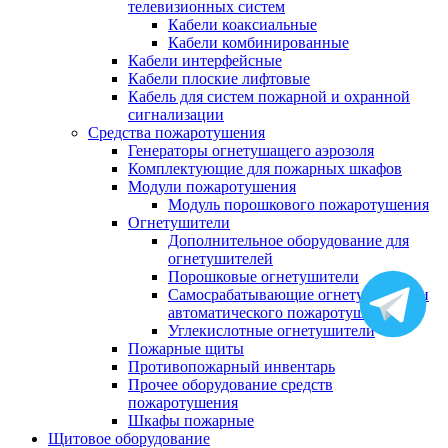
телевизионных систем
Кабели коаксиальные
Кабели комбинированные
Кабели интерфейсные
Кабели плоские лифтовые
Кабель для систем пожарной и охранной
сигнализации
Средства пожаротушения
Генераторы огнетушащего аэрозоля
Комплектующие для пожарных шкафов
Модули пожаротушения
Модуль порошкового пожаротушения
Огнетушители
Дополнительное оборудование для
огнетушителей
Порошковые огнетушители
Самосрабатывающие огнетушители и
автоматического пожаротушения
Углекислотные огнетушители
Пожарные щиты
Противопожарный инвентарь
Прочее оборудование средств
пожаротушения
Шкафы пожарные
Щитовое оборудование