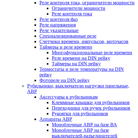
Реле контроля тока, ограничители мощности
Ограничители мощности
Реле контроля тока
Реле контроля фаз
Реле напряжения
Реле указательные
Специализированные реле
Счетчики времени, импульсов, моточасов
Таймеры и реле времени
Многофункциональные реле времени
Реле времени на DIN рейку
Таймеры на DIN рейку
Термостаты и реле температуры на DIN
рейку
Фотореле на DIN рейку
Рубильники, выключатели нагрузки панельные,
АВР
Аксессуары к рубильникам
Клеммные крышки для рубильников
Переходники для ручек рубильников
Рукоятки для рубильников
Аппараты АВР
Моноблочные АВР на базе ВА
Моноблочные АВР на базе
выключателей-разъединителей