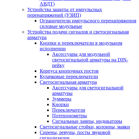
АВДТ)
Устройства защиты от импульсных
перенапряжений (УЗИП)
Ограничители импульсного перенапряжения
силовые модульные
Устройства подачи сигналов и светосигнальная
арматура
Кнопки и переключатели в модульном
исполнении
Аксессуары для модульной
светосигнальной арматуры на DIN-
рейку
Корпуса кнопочных постов
Кулачковые переключатели
Светосигнальная арматура
Аксессуары для светосигнальной
арматуры
Зуммеры
Кнопки
Переключатели
Потенциометры
Сигнальные лампы, индикаторы
Светосигнальные стойки, колонны, маяки
Сирены, ревуны, посты звуковой
сигнализации