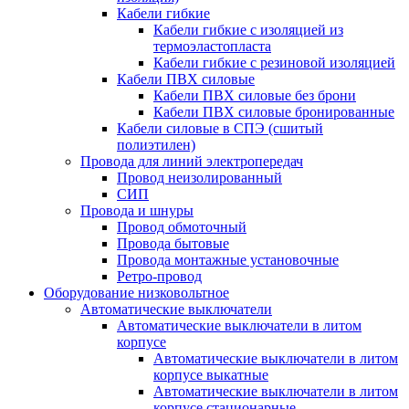
Кабели гибкие
Кабели гибкие с изоляцией из
термоэластопласта
Кабели гибкие с резиновой изоляцией
Кабели ПВХ силовые
Кабели ПВХ силовые без брони
Кабели ПВХ силовые бронированные
Кабели силовые в СПЭ (сшитый
полиэтилен)
Провода для линий электропередач
Провод неизолированный
СИП
Провода и шнуры
Провод обмоточный
Провода бытовые
Провода монтажные установочные
Ретро-провод
Оборудование низковольтное
Автоматические выключатели
Автоматические выключатели в литом
корпусе
Автоматические выключатели в литом
корпусе выкатные
Автоматические выключатели в литом
корпусе стационарные