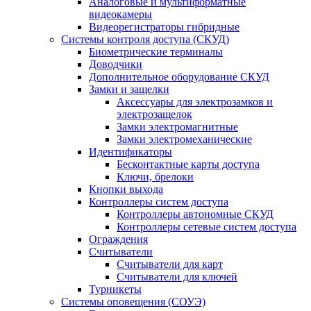
Аналоговые и мультиформатные
видеокамеры
Видеорегистраторы гибридные
Системы контроля доступа (СКУД)
Биометрические терминалы
Доводчики
Дополнительное оборудование СКУД
Замки и защелки
Аксессуары для электрозамков и
электрозащелок
Замки электромагнитные
Замки электромеханические
Идентификаторы
Бесконтактные карты доступа
Ключи, брелоки
Кнопки выхода
Контроллеры систем доступа
Контроллеры автономные СКУД
Контроллеры сетевые систем доступа
Ограждения
Считыватели
Считыватели для карт
Считыватели для ключей
Турникеты
Системы оповещения (СОУЭ)