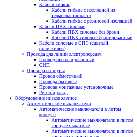
Кабели гибкие
Кабели гибкие с изоляцией из
термоэластопласта
Кабели гибкие с резиновой изоляцией
Кабели ПВХ силовые
Кабели ПВХ силовые без брони
Кабели ПВХ силовые бронированные
Кабели силовые в СПЭ (сшитый
полиэтилен)
Провода для линий электропередач
Провод неизолированный
СИП
Провода и шнуры
Провод обмоточный
Провода бытовые
Провода монтажные установочные
Ретро-провод
Оборудование низковольтное
Автоматические выключатели
Автоматические выключатели в литом
корпусе
Автоматические выключатели в литом
корпусе выкатные
Автоматические выключатели в литом
корпусе стационарные