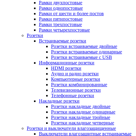
Рамки двухпостовые
Рамки однопостовые
Рамки от шести и более постов
Рамки пятипостовые
Рамки трехпостовые
Рамки четырехпостовые
Розетки
Встраиваемые розетки
Розетки встраиваемые двойные
Розетки встраиваемые одинарные
Розетки встраиваемые с USB
Информационные розетки
HDMI розетки
Аудио и радио розетки
Компьютерные розетки
Розетки комбинированные
Телевизионные розетки
Телефонные розетки
Накладные розетки
Розетки накладные двойные
Розетки накладные одинарные
Розетки накладные тройные
Розетки накладные четверные
Розетки и выключатели влагозащищенные
Выключатели влагозащитные встраиваемые