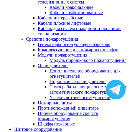
телевизионных систем
Кабели коаксиальные
Кабели комбинированные
Кабели интерфейсные
Кабели плоские лифтовые
Кабель для систем пожарной и охранной
сигнализации
Средства пожаротушения
Генераторы огнетушащего аэрозоля
Комплектующие для пожарных шкафов
Модули пожаротушения
Модуль порошкового пожаротушения
Огнетушители
Дополнительное оборудование для
огнетушителей
Порошковые огнетушители
Самосрабатывающие огнетушители и
автоматического пожаротушения
Углекислотные огнетушители
Пожарные щиты
Противопожарный инвентарь
Прочее оборудование средств
пожаротушения
Шкафы пожарные
Щитовое оборудование