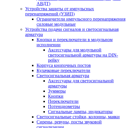
АВДТ)
Устройства защиты от импульсных
перенапряжений (УЗИП)
Ограничители импульсного перенапряжения
силовые модульные
Устройства подачи сигналов и светосигнальная
арматура
Кнопки и переключатели в модульном
исполнении
Аксессуары для модульной
светосигнальной арматуры на DIN-
рейку
Корпуса кнопочных постов
Кулачковые переключатели
Светосигнальная арматура
Аксессуары для светосигнальной
арматуры
Зуммеры
Кнопки
Переключатели
Потенциометры
Сигнальные лампы, индикаторы
Светосигнальные стойки, колонны, маяки
Сирены, ревуны, посты звуковой
сигнализации