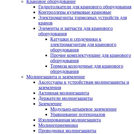
Крановое оборудование
Гидротолкатели для кранового оборудования
Контроллеры кулачковые крановые
Электромагниты тормозных устройств для
кранов
Элементы и запчасти для кранового
оборудования
Катушки и сердечники к
электромагнитам для кранового
оборудования
Прочие комплектующие для кранового
оборудования
Тормоза колодочные для кранового
оборудования
Молниезащита и заземление
Аксессуары к устройствам молниезащиты и
заземления
Активная молниезащита
Держатели молниезащиты
Заземление
Модульно-штыревое заземление
Уравнивание потенциалов
Изолированная молниезащита
Молниеприемники
Проводники молниезащиты