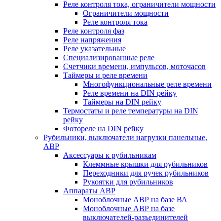
Реле контроля тока, ограничители мощности
Ограничители мощности
Реле контроля тока
Реле контроля фаз
Реле напряжения
Реле указательные
Специализированные реле
Счетчики времени, импульсов, моточасов
Таймеры и реле времени
Многофункциональные реле времени
Реле времени на DIN рейку
Таймеры на DIN рейку
Термостаты и реле температуры на DIN
рейку
Фотореле на DIN рейку
Рубильники, выключатели нагрузки панельные,
АВР
Аксессуары к рубильникам
Клеммные крышки для рубильников
Переходники для ручек рубильников
Рукоятки для рубильников
Аппараты АВР
Моноблочные АВР на базе ВА
Моноблочные АВР на базе
выключателей-разъединителей