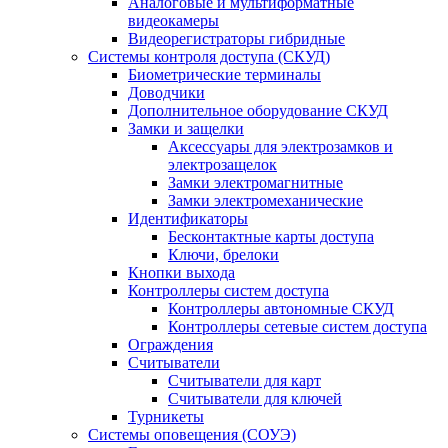
Аналоговые и мультиформатные
видеокамеры
Видеорегистраторы гибридные
Системы контроля доступа (СКУД)
Биометрические терминалы
Доводчики
Дополнительное оборудование СКУД
Замки и защелки
Аксессуары для электрозамков и
электрозащелок
Замки электромагнитные
Замки электромеханические
Идентификаторы
Бесконтактные карты доступа
Ключи, брелоки
Кнопки выхода
Контроллеры систем доступа
Контроллеры автономные СКУД
Контроллеры сетевые систем доступа
Ограждения
Считыватели
Считыватели для карт
Считыватели для ключей
Турникеты
Системы оповещения (СОУЭ)