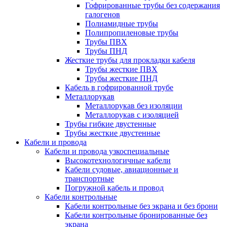
Гофрированные трубы без содержания
галогенов
Полиамидные трубы
Полипропиленовые трубы
Трубы ПВХ
Трубы ПНД
Жесткие трубы для прокладки кабеля
Трубы жесткие ПВХ
Трубы жесткие ПНД
Кабель в гофрированной трубе
Металлорукав
Металлорукав без изоляции
Металлорукав с изоляцией
Трубы гибкие двустенные
Трубы жесткие двустенные
Кабели и провода
Кабели и провода узкоспециальные
Высокотехнологичные кабели
Кабели судовые, авиационные и
транспортные
Погружной кабель и провод
Кабели контрольные
Кабели контрольные без экрана и без брони
Кабели контрольные бронированные без
экрана