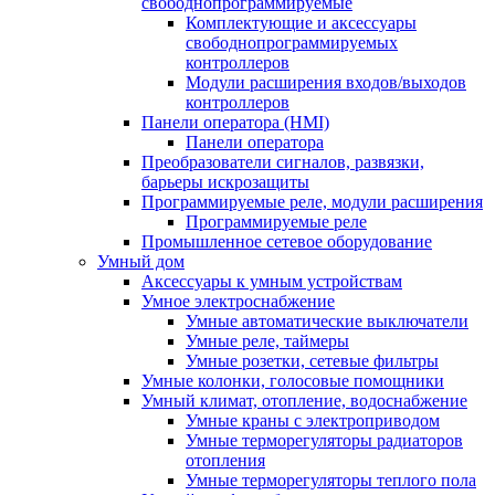
свободнопрограммируемые
Комплектующие и аксессуары
свободнопрограммируемых
контроллеров
Модули расширения входов/выходов
контроллеров
Панели оператора (HMI)
Панели оператора
Преобразователи сигналов, развязки,
барьеры искрозащиты
Программируемые реле, модули расширения
Программируемые реле
Промышленное сетевое оборудование
Умный дом
Аксессуары к умным устройствам
Умное электроснабжение
Умные автоматические выключатели
Умные реле, таймеры
Умные розетки, сетевые фильтры
Умные колонки, голосовые помощники
Умный климат, отопление, водоснабжение
Умные краны с электроприводом
Умные терморегуляторы радиаторов
отопления
Умные терморегуляторы теплого пола