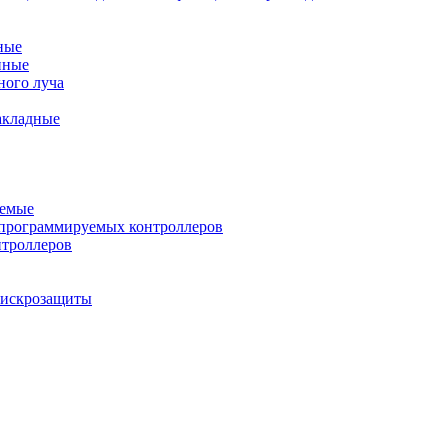
ные
нные
ного луча
акладные
уемые
программируемых контроллеров
нтроллеров
ы искрозащиты