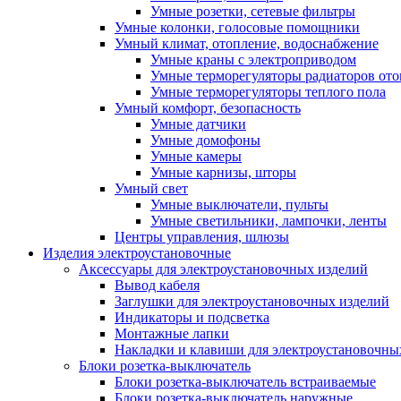
Умные розетки, сетевые фильтры
Умные колонки, голосовые помощники
Умный климат, отопление, водоснабжение
Умные краны с электроприводом
Умные терморегуляторы радиаторов от
Умные терморегуляторы теплого пола
Умный комфорт, безопасность
Умные датчики
Умные домофоны
Умные камеры
Умные карнизы, шторы
Умный свет
Умные выключатели, пульты
Умные светильники, лампочки, ленты
Центры управления, шлюзы
Изделия электроустановочные
Аксессуары для электроустановочных изделий
Вывод кабеля
Заглушки для электроустановочных изделий
Индикаторы и подсветка
Монтажные лапки
Накладки и клавиши для электроустановочны
Блоки розетка-выключатель
Блоки розетка-выключатель встраиваемые
Блоки розетка-выключатель наружные