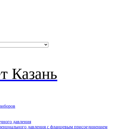
риборов
очного давления
еренциального давления с фланцевым присоединением