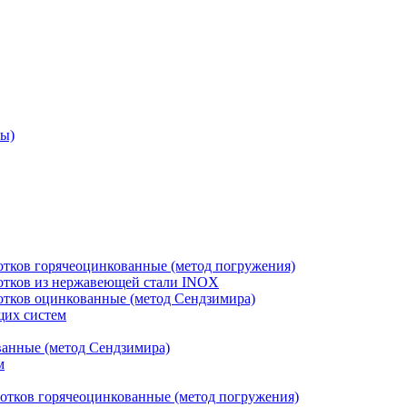
ры)
отков горячеоцинкованные (метод погружения)
лотков из нержавеющей стали INOX
лотков оцинкованные (метод Сендзимира)
щих систем
ванные (метод Сендзимира)
м
отков горячеоцинкованные (метод погружения)