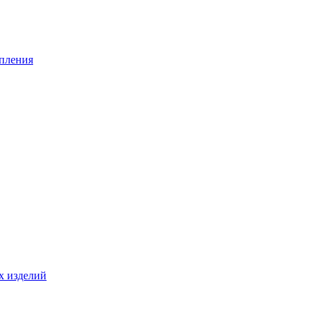
опления
х изделий