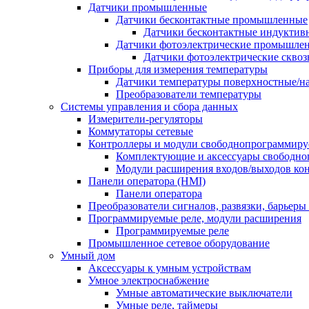
Датчики промышленные
Датчики бесконтактные промышленные
Датчики бесконтактные индуктив
Датчики фотоэлектрические промышле
Датчики фотоэлектрические сквоз
Приборы для измерения температуры
Датчики температуры поверхностные/н
Преобразователи температуры
Системы управления и сбора данных
Измерители-регуляторы
Коммутаторы сетевые
Контроллеры и модули свободнопрограммир
Комплектующие и аксессуары свободно
Модули расширения входов/выходов ко
Панели оператора (HMI)
Панели оператора
Преобразователи сигналов, развязки, барьер
Программируемые реле, модули расширения
Программируемые реле
Промышленное сетевое оборудование
Умный дом
Аксессуары к умным устройствам
Умное электроснабжение
Умные автоматические выключатели
Умные реле, таймеры