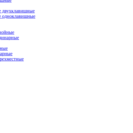
ишные
е двухклавишные
е одноклавишные
двойные
одинарные
йные
нарные
ырехместные