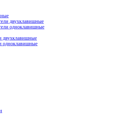
шные
тели двухклавишные
тели одноклавишные
и двухклавишные
ли одноклавишные
н