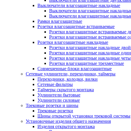
Выключатели влагозащитные двухклав
Выключатели влагозащитные накладные
Выключатели влагозащитные накладны
Выключатели влагозащитные накладны
Рамки влагозащитные
Розетки влагозащитные встраиваемые
Розетки влагозащитные встраиваемые 
Розетки влагозащитные встраиваемые 
Розетки влагозащитные накладные
Розетки влагозащитные накладные дво
Розетки влагозащитные накладные оди
Розетки влагозащитные накладные чет
Розетки влагозащитные трехместные
Совмещенные блоки влагозащитные
Сетевые удлинители, переходники, таймеры
Переходники, колодки, вилки
Сетевые фильтры
Таймеры скрытого монтажа
Удлинители бытовые
Удлинители силовые
Трековые розетки и шины
Трековые розетки
Шины открытой установки трековой системы
Установочные изделия общего назначения
Изделия открытого монтажа