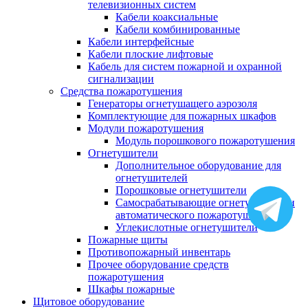
телевизионных систем
Кабели коаксиальные
Кабели комбинированные
Кабели интерфейсные
Кабели плоские лифтовые
Кабель для систем пожарной и охранной
сигнализации
Средства пожаротушения
Генераторы огнетушащего аэрозоля
Комплектующие для пожарных шкафов
Модули пожаротушения
Модуль порошкового пожаротушения
Огнетушители
Дополнительное оборудование для
огнетушителей
Порошковые огнетушители
Самосрабатывающие огнетушители и
автоматического пожаротушения
Углекислотные огнетушители
Пожарные щиты
Противопожарный инвентарь
Прочее оборудование средств
пожаротушения
Шкафы пожарные
Щитовое оборудование