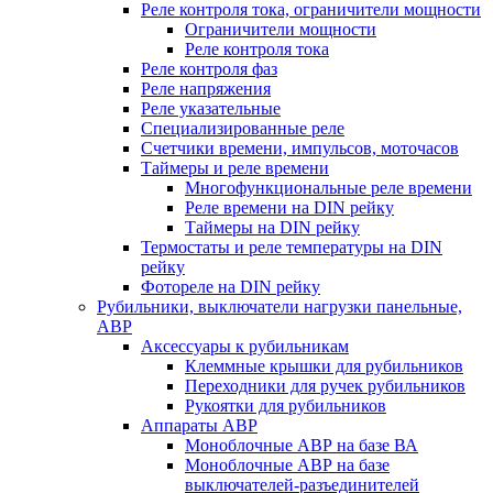
Реле контроля тока, ограничители мощности
Ограничители мощности
Реле контроля тока
Реле контроля фаз
Реле напряжения
Реле указательные
Специализированные реле
Счетчики времени, импульсов, моточасов
Таймеры и реле времени
Многофункциональные реле времени
Реле времени на DIN рейку
Таймеры на DIN рейку
Термостаты и реле температуры на DIN
рейку
Фотореле на DIN рейку
Рубильники, выключатели нагрузки панельные,
АВР
Аксессуары к рубильникам
Клеммные крышки для рубильников
Переходники для ручек рубильников
Рукоятки для рубильников
Аппараты АВР
Моноблочные АВР на базе ВА
Моноблочные АВР на базе
выключателей-разъединителей