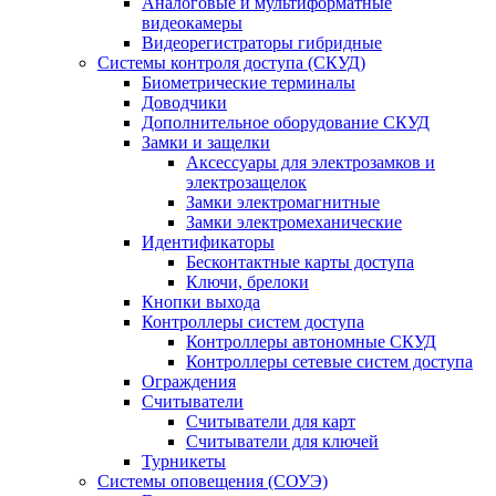
Аналоговые и мультиформатные
видеокамеры
Видеорегистраторы гибридные
Системы контроля доступа (СКУД)
Биометрические терминалы
Доводчики
Дополнительное оборудование СКУД
Замки и защелки
Аксессуары для электрозамков и
электрозащелок
Замки электромагнитные
Замки электромеханические
Идентификаторы
Бесконтактные карты доступа
Ключи, брелоки
Кнопки выхода
Контроллеры систем доступа
Контроллеры автономные СКУД
Контроллеры сетевые систем доступа
Ограждения
Считыватели
Считыватели для карт
Считыватели для ключей
Турникеты
Системы оповещения (СОУЭ)