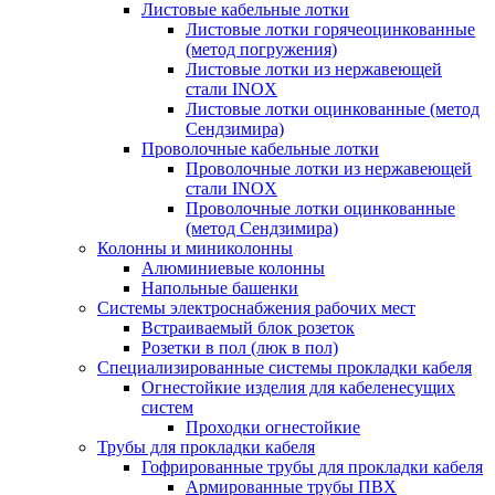
Листовые кабельные лотки
Листовые лотки горячеоцинкованные
(метод погружения)
Листовые лотки из нержавеющей
стали INOX
Листовые лотки оцинкованные (метод
Сендзимира)
Проволочные кабельные лотки
Проволочные лотки из нержавеющей
стали INOX
Проволочные лотки оцинкованные
(метод Сендзимира)
Колонны и миниколонны
Алюминиевые колонны
Напольные башенки
Системы электроснабжения рабочих мест
Встраиваемый блок розеток
Розетки в пол (люк в пол)
Специализированные системы прокладки кабеля
Огнестойкие изделия для кабеленесущих
систем
Проходки огнестойкие
Трубы для прокладки кабеля
Гофрированные трубы для прокладки кабеля
Армированные трубы ПВХ