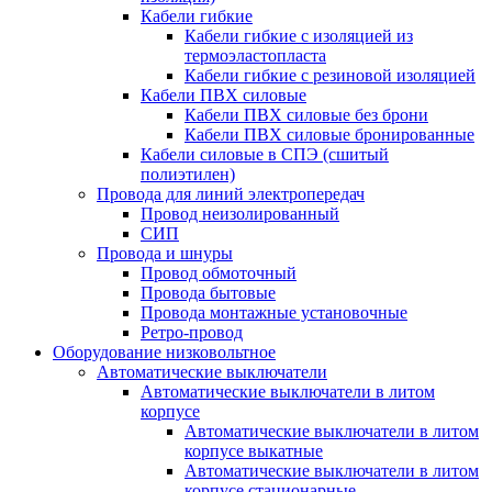
Кабели гибкие
Кабели гибкие с изоляцией из
термоэластопласта
Кабели гибкие с резиновой изоляцией
Кабели ПВХ силовые
Кабели ПВХ силовые без брони
Кабели ПВХ силовые бронированные
Кабели силовые в СПЭ (сшитый
полиэтилен)
Провода для линий электропередач
Провод неизолированный
СИП
Провода и шнуры
Провод обмоточный
Провода бытовые
Провода монтажные установочные
Ретро-провод
Оборудование низковольтное
Автоматические выключатели
Автоматические выключатели в литом
корпусе
Автоматические выключатели в литом
корпусе выкатные
Автоматические выключатели в литом
корпусе стационарные