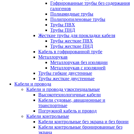
Гофрированные трубы без содержания
галогенов
Полиамидные трубы
Полипропиленовые трубы
Трубы ПВХ
Трубы ПНД
Жесткие трубы для прокладки кабеля
Трубы жесткие ПВХ
Трубы жесткие ПНД
Кабель в гофрированной трубе
Металлорукав
Металлорукав без изоляции
Металлорукав с изоляцией
Трубы гибкие двустенные
Трубы жесткие двустенные
Кабели и провода
Кабели и провода узкоспециальные
Высокотехнологичные кабели
Кабели судовые, авиационные и
транспортные
Погружной кабель и провод
Кабели контрольные
Кабели контрольные без экрана и без брони
Кабели контрольные бронированные без
экрана