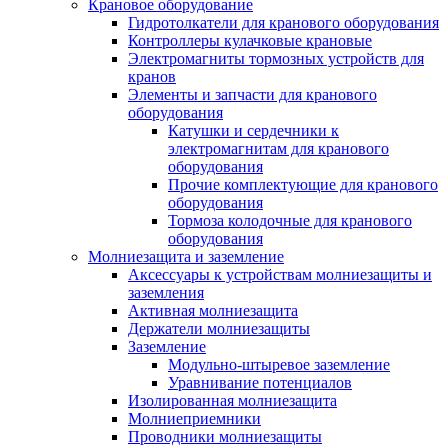
Крановое оборудование
Гидротолкатели для кранового оборудования
Контроллеры кулачковые крановые
Электромагниты тормозных устройств для
кранов
Элементы и запчасти для кранового
оборудования
Катушки и сердечники к
электромагнитам для кранового
оборудования
Прочие комплектующие для кранового
оборудования
Тормоза колодочные для кранового
оборудования
Молниезащита и заземление
Аксессуары к устройствам молниезащиты и
заземления
Активная молниезащита
Держатели молниезащиты
Заземление
Модульно-штыревое заземление
Уравнивание потенциалов
Изолированная молниезащита
Молниеприемники
Проводники молниезащиты