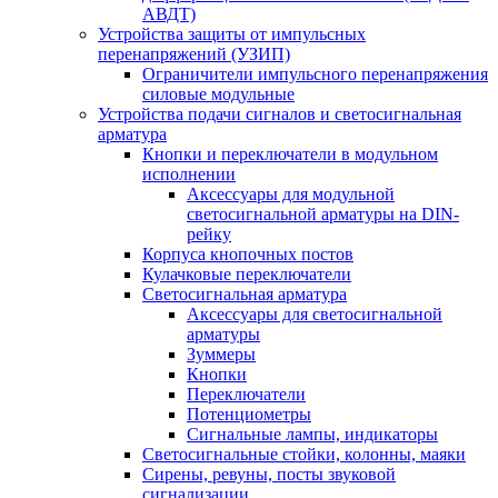
АВДТ)
Устройства защиты от импульсных
перенапряжений (УЗИП)
Ограничители импульсного перенапряжения
силовые модульные
Устройства подачи сигналов и светосигнальная
арматура
Кнопки и переключатели в модульном
исполнении
Аксессуары для модульной
светосигнальной арматуры на DIN-
рейку
Корпуса кнопочных постов
Кулачковые переключатели
Светосигнальная арматура
Аксессуары для светосигнальной
арматуры
Зуммеры
Кнопки
Переключатели
Потенциометры
Сигнальные лампы, индикаторы
Светосигнальные стойки, колонны, маяки
Сирены, ревуны, посты звуковой
сигнализации