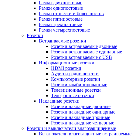
Рамки двухпостовые
Рамки однопостовые
Рамки от шести и более постов
Рамки пятипостовые
Рамки трехпостовые
Рамки четырехпостовые
Розетки
Встраиваемые розетки
Розетки встраиваемые двойные
Розетки встраиваемые одинарные
Розетки встраиваемые с USB
Информационные розетки
HDMI розетки
Аудио и радио розетки
Компьютерные розетки
Розетки комбинированные
Телевизионные розетки
Телефонные розетки
Накладные розетки
Розетки накладные двойные
Розетки накладные одинарные
Розетки накладные тройные
Розетки накладные четверные
Розетки и выключатели влагозащищенные
Выключатели влагозащитные встраиваемые