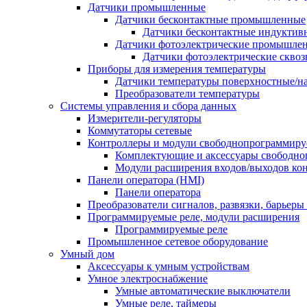
Датчики промышленные
Датчики бесконтактные промышленные
Датчики бесконтактные индуктив
Датчики фотоэлектрические промышле
Датчики фотоэлектрические сквоз
Приборы для измерения температуры
Датчики температуры поверхностные/н
Преобразователи температуры
Системы управления и сбора данных
Измерители-регуляторы
Коммутаторы сетевые
Контроллеры и модули свободнопрограммир
Комплектующие и аксессуары свободно
Модули расширения входов/выходов ко
Панели оператора (HMI)
Панели оператора
Преобразователи сигналов, развязки, барьер
Программируемые реле, модули расширения
Программируемые реле
Промышленное сетевое оборудование
Умный дом
Аксессуары к умным устройствам
Умное электроснабжение
Умные автоматические выключатели
Умные реле, таймеры