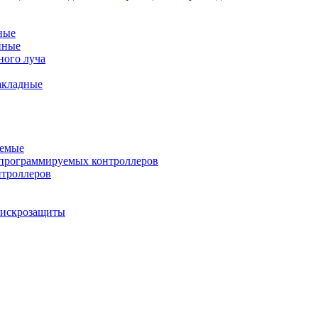
ные
нные
ного луча
акладные
уемые
программируемых контроллеров
нтроллеров
ы искрозащиты