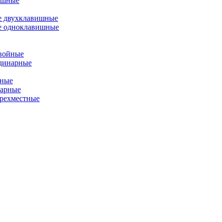
ишные
е двухклавишные
е одноклавишные
двойные
одинарные
йные
нарные
ырехместные