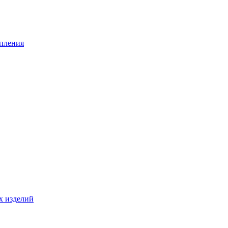
опления
х изделий