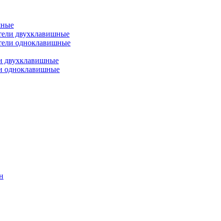
шные
тели двухклавишные
тели одноклавишные
и двухклавишные
ли одноклавишные
н