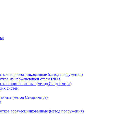
ры)
отков горячеоцинкованные (метод погружения)
лотков из нержавеющей стали INOX
лотков оцинкованные (метод Сендзимира)
щих систем
ванные (метод Сендзимира)
м
отков горячеоцинкованные (метод погружения)