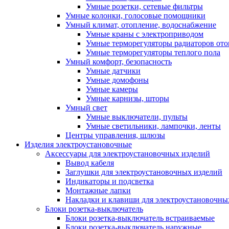
Умные розетки, сетевые фильтры
Умные колонки, голосовые помощники
Умный климат, отопление, водоснабжение
Умные краны с электроприводом
Умные терморегуляторы радиаторов от
Умные терморегуляторы теплого пола
Умный комфорт, безопасность
Умные датчики
Умные домофоны
Умные камеры
Умные карнизы, шторы
Умный свет
Умные выключатели, пульты
Умные светильники, лампочки, ленты
Центры управления, шлюзы
Изделия электроустановочные
Аксессуары для электроустановочных изделий
Вывод кабеля
Заглушки для электроустановочных изделий
Индикаторы и подсветка
Монтажные лапки
Накладки и клавиши для электроустановочны
Блоки розетка-выключатель
Блоки розетка-выключатель встраиваемые
Блоки розетка-выключатель наружные