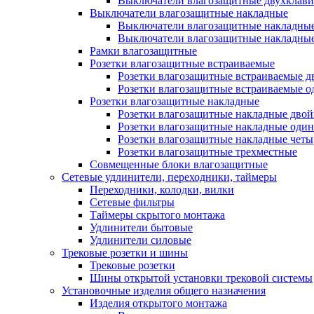
Выключатели влагозащитные двухклав
Выключатели влагозащитные накладные
Выключатели влагозащитные накладны
Выключатели влагозащитные накладны
Рамки влагозащитные
Розетки влагозащитные встраиваемые
Розетки влагозащитные встраиваемые 
Розетки влагозащитные встраиваемые 
Розетки влагозащитные накладные
Розетки влагозащитные накладные дво
Розетки влагозащитные накладные оди
Розетки влагозащитные накладные чет
Розетки влагозащитные трехместные
Совмещенные блоки влагозащитные
Сетевые удлинители, переходники, таймеры
Переходники, колодки, вилки
Сетевые фильтры
Таймеры скрытого монтажа
Удлинители бытовые
Удлинители силовые
Трековые розетки и шины
Трековые розетки
Шины открытой установки трековой системы
Установочные изделия общего назначения
Изделия открытого монтажа