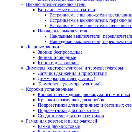
Выключатели/переключатели
Встраиваемые выключатели
Встраиваемые выключатели трехклави
Встраиваемые выключатели, переключа
Встраиваемые выключатели, переключа
Накладные выключатели
Накладные выключатели, переключател
Накладные выключатели, переключате
Дверные звонки
Звонки беспроводные
Звонки проводные
Кнопки для звонков
Диммеры (светорегуляторы) и терморегуляторы
Датчики движения и присутствия
Диммеры (светорегуляторы)
Термостаты (терморегуляторы)
Коробки установочные
Коробки переходные для наружного монтажа
Крышки и заглушки для коробок
Подрозетники для кирпичных и бетонных сте
Подрозетники для полых стен
Соединители для подрозетников
Рамки для розеток и выключателей
Рамки двухпостовые
Рамки однопостовые