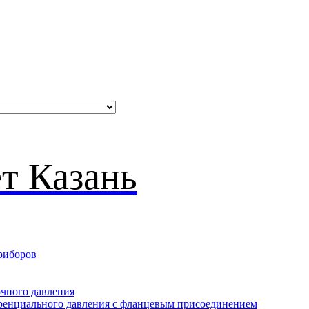
риборов
очного давления
еренциального давления с фланцевым присоединением