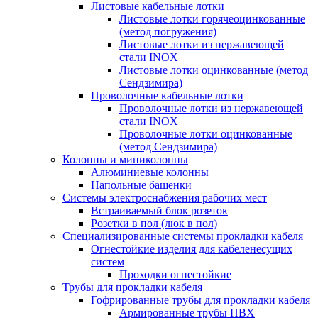
Листовые кабельные лотки
Листовые лотки горячеоцинкованные
(метод погружения)
Листовые лотки из нержавеющей
стали INOX
Листовые лотки оцинкованные (метод
Сендзимира)
Проволочные кабельные лотки
Проволочные лотки из нержавеющей
стали INOX
Проволочные лотки оцинкованные
(метод Сендзимира)
Колонны и миниколонны
Алюминиевые колонны
Напольные башенки
Системы электроснабжения рабочих мест
Встраиваемый блок розеток
Розетки в пол (люк в пол)
Специализированные системы прокладки кабеля
Огнестойкие изделия для кабеленесущих
систем
Проходки огнестойкие
Трубы для прокладки кабеля
Гофрированные трубы для прокладки кабеля
Армированные трубы ПВХ