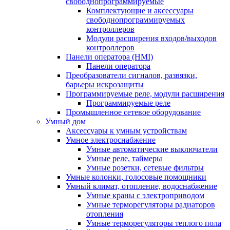
свободнопрограммируемые
Комплектующие и аксессуары
свободнопрограммируемых
контроллеров
Модули расширения входов/выходов
контроллеров
Панели оператора (HMI)
Панели оператора
Преобразователи сигналов, развязки,
барьеры искрозащиты
Программируемые реле, модули расширения
Программируемые реле
Промышленное сетевое оборудование
Умный дом
Аксессуары к умным устройствам
Умное электроснабжение
Умные автоматические выключатели
Умные реле, таймеры
Умные розетки, сетевые фильтры
Умные колонки, голосовые помощники
Умный климат, отопление, водоснабжение
Умные краны с электроприводом
Умные терморегуляторы радиаторов
отопления
Умные терморегуляторы теплого пола