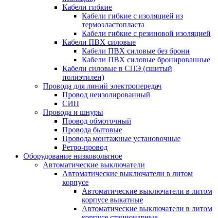
Кабели гибкие
Кабели гибкие с изоляцией из
термоэластопласта
Кабели гибкие с резиновой изоляцией
Кабели ПВХ силовые
Кабели ПВХ силовые без брони
Кабели ПВХ силовые бронированные
Кабели силовые в СПЭ (сшитый
полиэтилен)
Провода для линий электропередач
Провод неизолированный
СИП
Провода и шнуры
Провод обмоточный
Провода бытовые
Провода монтажные установочные
Ретро-провод
Оборудование низковольтное
Автоматические выключатели
Автоматические выключатели в литом
корпусе
Автоматические выключатели в литом
корпусе выкатные
Автоматические выключатели в литом
корпусе стационарные