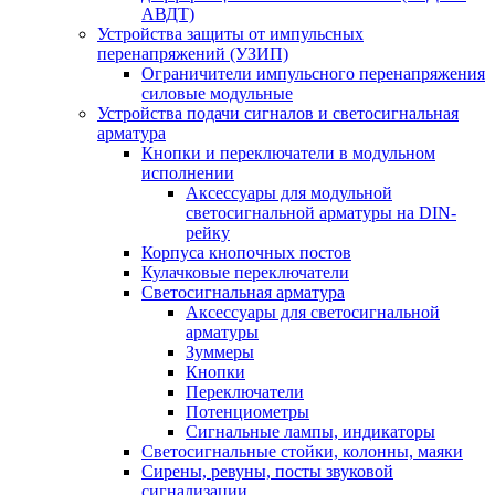
АВДТ)
Устройства защиты от импульсных
перенапряжений (УЗИП)
Ограничители импульсного перенапряжения
силовые модульные
Устройства подачи сигналов и светосигнальная
арматура
Кнопки и переключатели в модульном
исполнении
Аксессуары для модульной
светосигнальной арматуры на DIN-
рейку
Корпуса кнопочных постов
Кулачковые переключатели
Светосигнальная арматура
Аксессуары для светосигнальной
арматуры
Зуммеры
Кнопки
Переключатели
Потенциометры
Сигнальные лампы, индикаторы
Светосигнальные стойки, колонны, маяки
Сирены, ревуны, посты звуковой
сигнализации