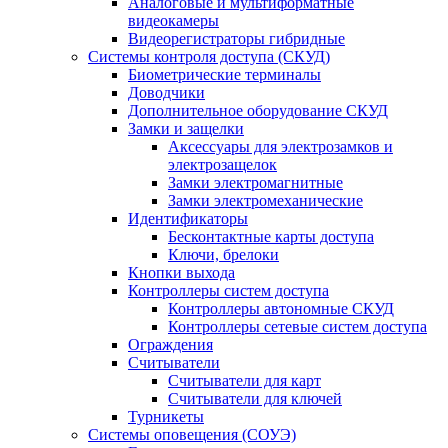
Аналоговые и мультиформатные
видеокамеры
Видеорегистраторы гибридные
Системы контроля доступа (СКУД)
Биометрические терминалы
Доводчики
Дополнительное оборудование СКУД
Замки и защелки
Аксессуары для электрозамков и
электрозащелок
Замки электромагнитные
Замки электромеханические
Идентификаторы
Бесконтактные карты доступа
Ключи, брелоки
Кнопки выхода
Контроллеры систем доступа
Контроллеры автономные СКУД
Контроллеры сетевые систем доступа
Ограждения
Считыватели
Считыватели для карт
Считыватели для ключей
Турникеты
Системы оповещения (СОУЭ)