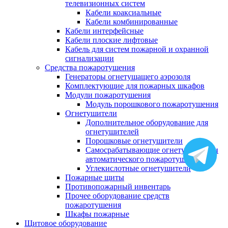
телевизионных систем
Кабели коаксиальные
Кабели комбинированные
Кабели интерфейсные
Кабели плоские лифтовые
Кабель для систем пожарной и охранной
сигнализации
Средства пожаротушения
Генераторы огнетушащего аэрозоля
Комплектующие для пожарных шкафов
Модули пожаротушения
Модуль порошкового пожаротушения
Огнетушители
Дополнительное оборудование для
огнетушителей
Порошковые огнетушители
Самосрабатывающие огнетушители и
автоматического пожаротушения
Углекислотные огнетушители
Пожарные щиты
Противопожарный инвентарь
Прочее оборудование средств
пожаротушения
Шкафы пожарные
Щитовое оборудование