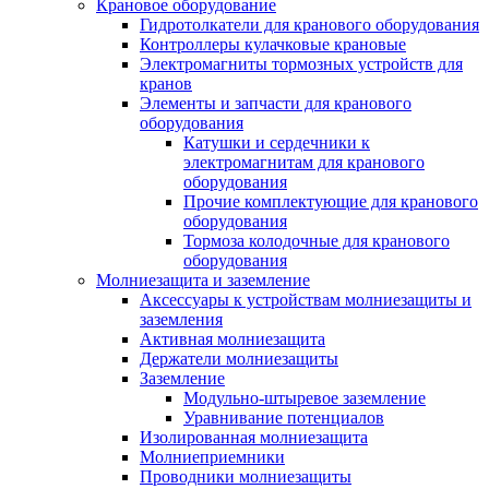
Крановое оборудование
Гидротолкатели для кранового оборудования
Контроллеры кулачковые крановые
Электромагниты тормозных устройств для
кранов
Элементы и запчасти для кранового
оборудования
Катушки и сердечники к
электромагнитам для кранового
оборудования
Прочие комплектующие для кранового
оборудования
Тормоза колодочные для кранового
оборудования
Молниезащита и заземление
Аксессуары к устройствам молниезащиты и
заземления
Активная молниезащита
Держатели молниезащиты
Заземление
Модульно-штыревое заземление
Уравнивание потенциалов
Изолированная молниезащита
Молниеприемники
Проводники молниезащиты