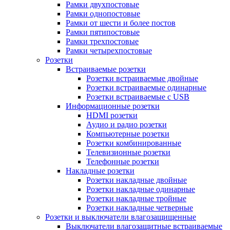
Рамки двухпостовые
Рамки однопостовые
Рамки от шести и более постов
Рамки пятипостовые
Рамки трехпостовые
Рамки четырехпостовые
Розетки
Встраиваемые розетки
Розетки встраиваемые двойные
Розетки встраиваемые одинарные
Розетки встраиваемые с USB
Информационные розетки
HDMI розетки
Аудио и радио розетки
Компьютерные розетки
Розетки комбинированные
Телевизионные розетки
Телефонные розетки
Накладные розетки
Розетки накладные двойные
Розетки накладные одинарные
Розетки накладные тройные
Розетки накладные четверные
Розетки и выключатели влагозащищенные
Выключатели влагозащитные встраиваемые