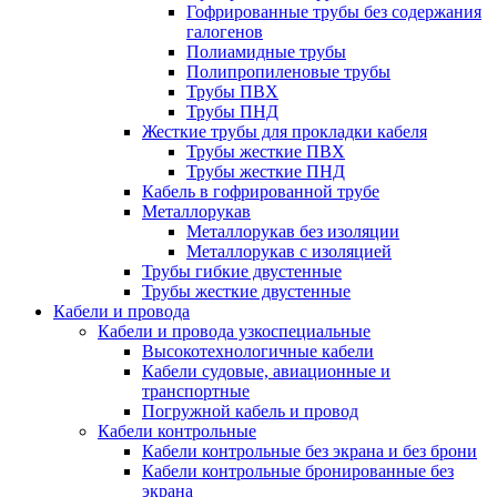
Гофрированные трубы без содержания
галогенов
Полиамидные трубы
Полипропиленовые трубы
Трубы ПВХ
Трубы ПНД
Жесткие трубы для прокладки кабеля
Трубы жесткие ПВХ
Трубы жесткие ПНД
Кабель в гофрированной трубе
Металлорукав
Металлорукав без изоляции
Металлорукав с изоляцией
Трубы гибкие двустенные
Трубы жесткие двустенные
Кабели и провода
Кабели и провода узкоспециальные
Высокотехнологичные кабели
Кабели судовые, авиационные и
транспортные
Погружной кабель и провод
Кабели контрольные
Кабели контрольные без экрана и без брони
Кабели контрольные бронированные без
экрана