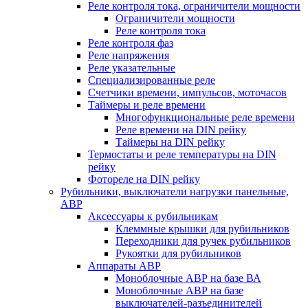
Реле контроля тока, ограничители мощности
Ограничители мощности
Реле контроля тока
Реле контроля фаз
Реле напряжения
Реле указательные
Специализированные реле
Счетчики времени, импульсов, моточасов
Таймеры и реле времени
Многофункциональные реле времени
Реле времени на DIN рейку
Таймеры на DIN рейку
Термостаты и реле температуры на DIN
рейку
Фотореле на DIN рейку
Рубильники, выключатели нагрузки панельные,
АВР
Аксессуары к рубильникам
Клеммные крышки для рубильников
Переходники для ручек рубильников
Рукоятки для рубильников
Аппараты АВР
Моноблочные АВР на базе ВА
Моноблочные АВР на базе
выключателей-разъединителей