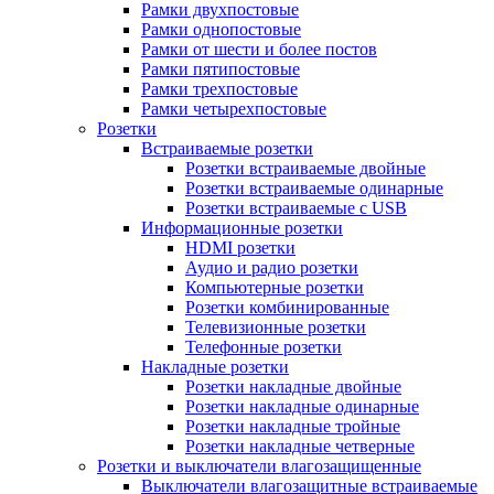
Рамки двухпостовые
Рамки однопостовые
Рамки от шести и более постов
Рамки пятипостовые
Рамки трехпостовые
Рамки четырехпостовые
Розетки
Встраиваемые розетки
Розетки встраиваемые двойные
Розетки встраиваемые одинарные
Розетки встраиваемые с USB
Информационные розетки
HDMI розетки
Аудио и радио розетки
Компьютерные розетки
Розетки комбинированные
Телевизионные розетки
Телефонные розетки
Накладные розетки
Розетки накладные двойные
Розетки накладные одинарные
Розетки накладные тройные
Розетки накладные четверные
Розетки и выключатели влагозащищенные
Выключатели влагозащитные встраиваемые