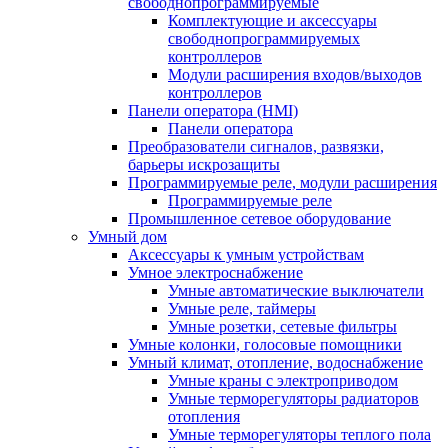
свободнопрограммируемые
Комплектующие и аксессуары
свободнопрограммируемых
контроллеров
Модули расширения входов/выходов
контроллеров
Панели оператора (HMI)
Панели оператора
Преобразователи сигналов, развязки,
барьеры искрозащиты
Программируемые реле, модули расширения
Программируемые реле
Промышленное сетевое оборудование
Умный дом
Аксессуары к умным устройствам
Умное электроснабжение
Умные автоматические выключатели
Умные реле, таймеры
Умные розетки, сетевые фильтры
Умные колонки, голосовые помощники
Умный климат, отопление, водоснабжение
Умные краны с электроприводом
Умные терморегуляторы радиаторов
отопления
Умные терморегуляторы теплого пола