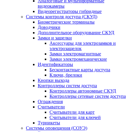
Аналоговые и мультиформатные
видеокамеры
Видеорегистраторы гибридные
Системы контроля доступа (СКУД)
Биометрические терминалы
Доводчики
Дополнительное оборудование СКУД
Замки и защелки
Аксессуары для электрозамков и
электрозащелок
Замки электромагнитные
Замки электромеханические
Идентификаторы
Бесконтактные карты доступа
Ключи, брелоки
Кнопки выхода
Контроллеры систем доступа
Контроллеры автономные СКУД
Контроллеры сетевые систем доступа
Ограждения
Считыватели
Считыватели для карт
Считыватели для ключей
Турникеты
Системы оповещения (СОУЭ)