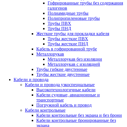
Гофрированные трубы без содержания
галогенов
Полиамидные трубы
Полипропиленовые трубы
Трубы ПВХ
Трубы ПНД
Жесткие трубы для прокладки кабеля
Трубы жесткие ПВХ
Трубы жесткие ПНД
Кабель в гофрированной трубе
Металлорукав
Металлорукав без изоляции
Металлорукав с изоляцией
Трубы гибкие двустенные
Трубы жесткие двустенные
Кабели и провода
Кабели и провода узкоспециальные
Высокотехнологичные кабели
Кабели судовые, авиационные и
транспортные
Погружной кабель и провод
Кабели контрольные
Кабели контрольные без экрана и без брони
Кабели контрольные бронированные без
экрана