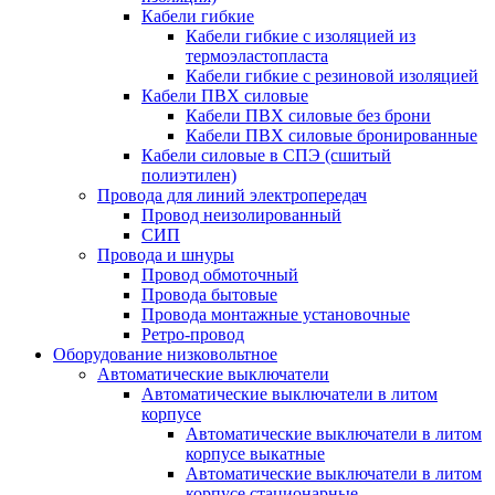
Кабели гибкие
Кабели гибкие с изоляцией из
термоэластопласта
Кабели гибкие с резиновой изоляцией
Кабели ПВХ силовые
Кабели ПВХ силовые без брони
Кабели ПВХ силовые бронированные
Кабели силовые в СПЭ (сшитый
полиэтилен)
Провода для линий электропередач
Провод неизолированный
СИП
Провода и шнуры
Провод обмоточный
Провода бытовые
Провода монтажные установочные
Ретро-провод
Оборудование низковольтное
Автоматические выключатели
Автоматические выключатели в литом
корпусе
Автоматические выключатели в литом
корпусе выкатные
Автоматические выключатели в литом
корпусе стационарные