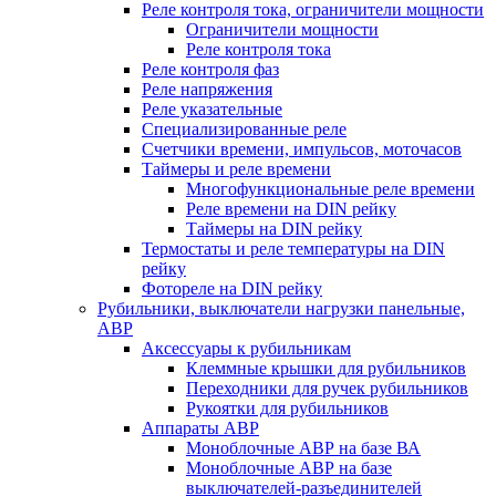
Реле контроля тока, ограничители мощности
Ограничители мощности
Реле контроля тока
Реле контроля фаз
Реле напряжения
Реле указательные
Специализированные реле
Счетчики времени, импульсов, моточасов
Таймеры и реле времени
Многофункциональные реле времени
Реле времени на DIN рейку
Таймеры на DIN рейку
Термостаты и реле температуры на DIN
рейку
Фотореле на DIN рейку
Рубильники, выключатели нагрузки панельные,
АВР
Аксессуары к рубильникам
Клеммные крышки для рубильников
Переходники для ручек рубильников
Рукоятки для рубильников
Аппараты АВР
Моноблочные АВР на базе ВА
Моноблочные АВР на базе
выключателей-разъединителей