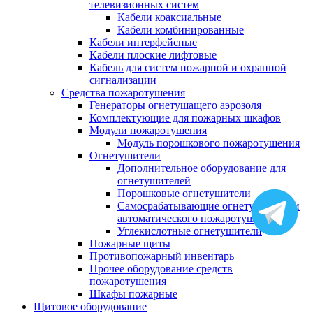
телевизионных систем
Кабели коаксиальные
Кабели комбинированные
Кабели интерфейсные
Кабели плоские лифтовые
Кабель для систем пожарной и охранной
сигнализации
Средства пожаротушения
Генераторы огнетушащего аэрозоля
Комплектующие для пожарных шкафов
Модули пожаротушения
Модуль порошкового пожаротушения
Огнетушители
Дополнительное оборудование для
огнетушителей
Порошковые огнетушители
Самосрабатывающие огнетушители и
автоматического пожаротушения
Углекислотные огнетушители
Пожарные щиты
Противопожарный инвентарь
Прочее оборудование средств
пожаротушения
Шкафы пожарные
Щитовое оборудование