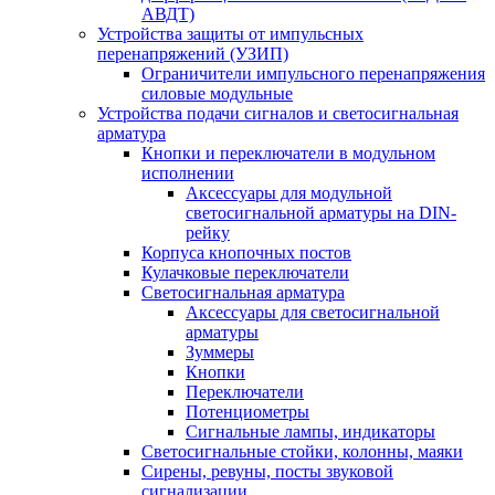
АВДТ)
Устройства защиты от импульсных
перенапряжений (УЗИП)
Ограничители импульсного перенапряжения
силовые модульные
Устройства подачи сигналов и светосигнальная
арматура
Кнопки и переключатели в модульном
исполнении
Аксессуары для модульной
светосигнальной арматуры на DIN-
рейку
Корпуса кнопочных постов
Кулачковые переключатели
Светосигнальная арматура
Аксессуары для светосигнальной
арматуры
Зуммеры
Кнопки
Переключатели
Потенциометры
Сигнальные лампы, индикаторы
Светосигнальные стойки, колонны, маяки
Сирены, ревуны, посты звуковой
сигнализации