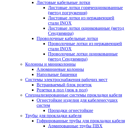
Листовые кабельные лотки
Листовые лотки горячеоцинкованные
(метод погружения)
Листовые лотки из нержавеющей
стали INOX
Листовые лотки оцинкованные (метод
Сендзимира)
Проволочные кабельные лотки
Проволочные лотки из нержавеющей
стали INOX
Проволочные лотки оцинкованные
(метод Сендзимира)
Колонны и миниколонны
Алюминиевые колонны
Напольные башенки
Системы электроснабжения рабочих мест
Встраиваемый блок розеток
Розетки в пол (люк в пол)
Специализированные системы прокладки кабеля
Огнестойкие изделия для кабеленесущих
систем
Проходки огнестойкие
Трубы для прокладки кабеля
Гофрированные трубы для прокладки кабеля
Армированные трубы ПВХ