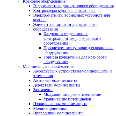
Крановое оборудование
Гидротолкатели для кранового оборудования
Контроллеры кулачковые крановые
Электромагниты тормозных устройств для
кранов
Элементы и запчасти для кранового
оборудования
Катушки и сердечники к
электромагнитам для кранового
оборудования
Прочие комплектующие для кранового
оборудования
Тормоза колодочные для кранового
оборудования
Молниезащита и заземление
Аксессуары к устройствам молниезащиты и
заземления
Активная молниезащита
Держатели молниезащиты
Заземление
Модульно-штыревое заземление
Уравнивание потенциалов
Изолированная молниезащита
Молниеприемники
Проводники молниезащиты