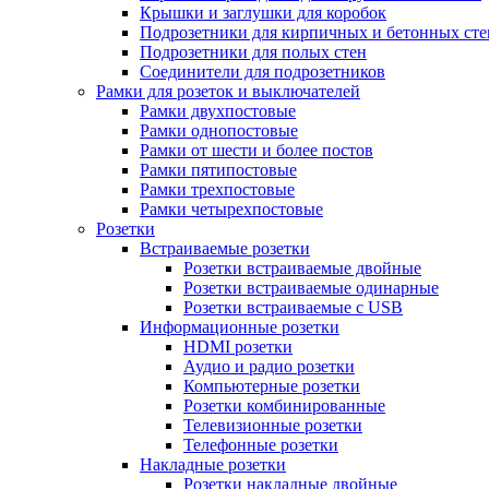
Крышки и заглушки для коробок
Подрозетники для кирпичных и бетонных сте
Подрозетники для полых стен
Соединители для подрозетников
Рамки для розеток и выключателей
Рамки двухпостовые
Рамки однопостовые
Рамки от шести и более постов
Рамки пятипостовые
Рамки трехпостовые
Рамки четырехпостовые
Розетки
Встраиваемые розетки
Розетки встраиваемые двойные
Розетки встраиваемые одинарные
Розетки встраиваемые с USB
Информационные розетки
HDMI розетки
Аудио и радио розетки
Компьютерные розетки
Розетки комбинированные
Телевизионные розетки
Телефонные розетки
Накладные розетки
Розетки накладные двойные