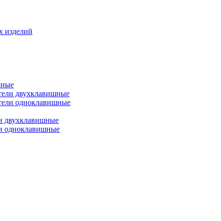
х изделий
шные
тели двухклавишные
тели одноклавишные
и двухклавишные
ли одноклавишные