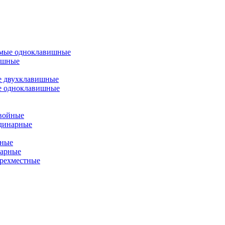
емые одноклавишные
ишные
е двухклавишные
е одноклавишные
двойные
одинарные
йные
нарные
ырехместные