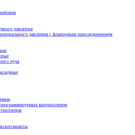
риборов
очного давления
еренциального давления с фланцевым присоединением
ные
нные
ного луча
акладные
уемые
программируемых контроллеров
нтроллеров
ы искрозащиты