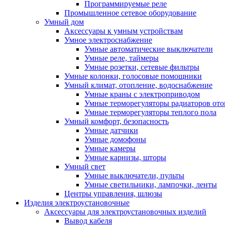
Программируемые реле
Промышленное сетевое оборудование
Умный дом
Аксессуары к умным устройствам
Умное электроснабжение
Умные автоматические выключатели
Умные реле, таймеры
Умные розетки, сетевые фильтры
Умные колонки, голосовые помощники
Умный климат, отопление, водоснабжение
Умные краны с электроприводом
Умные терморегуляторы радиаторов от
Умные терморегуляторы теплого пола
Умный комфорт, безопасность
Умные датчики
Умные домофоны
Умные камеры
Умные карнизы, шторы
Умный свет
Умные выключатели, пульты
Умные светильники, лампочки, ленты
Центры управления, шлюзы
Изделия электроустановочные
Аксессуары для электроустановочных изделий
Вывод кабеля