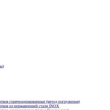
ры)
отков горячеоцинкованные (метод погружения)
лотков из нержавеющей стали INOX