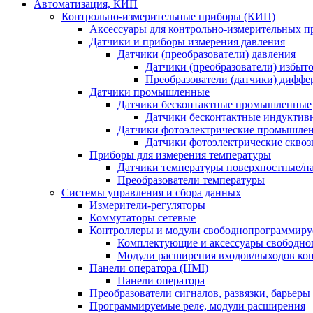
Автоматизация, КИП
Контрольно-измерительные приборы (КИП)
Аксессуары для контрольно-измерительных п
Датчики и приборы измерения давления
Датчики (преобразователи) давления
Датчики (преобразователи) избыт
Преобразователи (датчики) дифф
Датчики промышленные
Датчики бесконтактные промышленные
Датчики бесконтактные индуктив
Датчики фотоэлектрические промышле
Датчики фотоэлектрические сквоз
Приборы для измерения температуры
Датчики температуры поверхностные/н
Преобразователи температуры
Системы управления и сбора данных
Измерители-регуляторы
Коммутаторы сетевые
Контроллеры и модули свободнопрограммир
Комплектующие и аксессуары свободно
Модули расширения входов/выходов ко
Панели оператора (HMI)
Панели оператора
Преобразователи сигналов, развязки, барьер
Программируемые реле, модули расширения