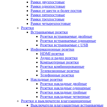
Рамки двухпостовые
Рамки однопостовые
Рамки от шести и более постов
Рамки пятипостовые
Рамки трехпостовые
Рамки четырехпостовые
Розетки
Встраиваемые розетки
Розетки встраиваемые двойные
Розетки встраиваемые одинарные
Розетки встраиваемые с USB
Информационные розетки
HDMI розетки
Аудио и радио розетки
Компьютерные розетки
Розетки комбинированные
Телевизионные розетки
Телефонные розетки
Накладные розетки
Розетки накладные двойные
Розетки накладные одинарные
Розетки накладные тройные
Розетки накладные четверные
Розетки и выключатели влагозащищенные
Выключатели влагозащитные встраиваемые