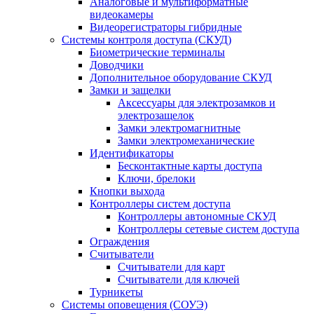
Аналоговые и мультиформатные
видеокамеры
Видеорегистраторы гибридные
Системы контроля доступа (СКУД)
Биометрические терминалы
Доводчики
Дополнительное оборудование СКУД
Замки и защелки
Аксессуары для электрозамков и
электрозащелок
Замки электромагнитные
Замки электромеханические
Идентификаторы
Бесконтактные карты доступа
Ключи, брелоки
Кнопки выхода
Контроллеры систем доступа
Контроллеры автономные СКУД
Контроллеры сетевые систем доступа
Ограждения
Считыватели
Считыватели для карт
Считыватели для ключей
Турникеты
Системы оповещения (СОУЭ)