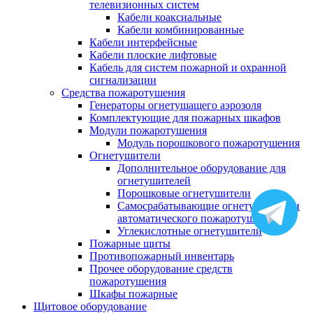
телевизионных систем
Кабели коаксиальные
Кабели комбинированные
Кабели интерфейсные
Кабели плоские лифтовые
Кабель для систем пожарной и охранной
сигнализации
Средства пожаротушения
Генераторы огнетушащего аэрозоля
Комплектующие для пожарных шкафов
Модули пожаротушения
Модуль порошкового пожаротушения
Огнетушители
Дополнительное оборудование для
огнетушителей
Порошковые огнетушители
Самосрабатывающие огнетушители и
автоматического пожаротушения
Углекислотные огнетушители
Пожарные щиты
Противопожарный инвентарь
Прочее оборудование средств
пожаротушения
Шкафы пожарные
Щитовое оборудование