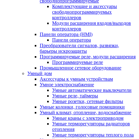
свободнопрограммируемые
Комплектующие и аксессуары
свободнопрограммируемых
контроллеров
Модули расширения входов/выходов
контроллеров
Панели оператора (HMI)
Панели оператора
Преобразователи сигналов, развязки,
барьеры искрозащиты
Программируемые реле, модули расширения
Программируемые реле
Промышленное сетевое оборудование
Умный дом
Аксессуары к умным устройствам
Умное электроснабжение
Умные автоматические выключатели
Умные реле, таймеры
Умные розетки, сетевые фильтры
Умные колонки, голосовые помощники
Умный климат, отопление, водоснабжение
Умные краны с электроприводом
Умные терморегуляторы радиаторов
отопления
Умные терморегуляторы теплого пола