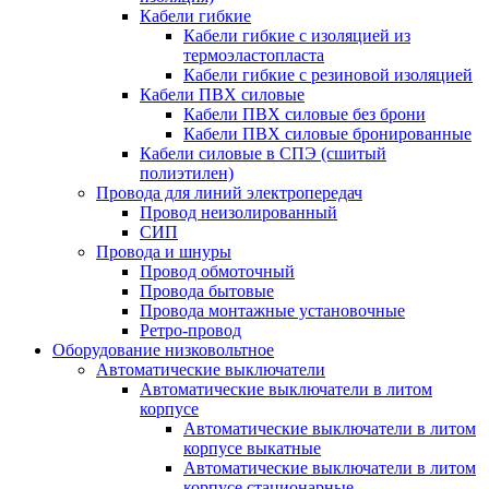
Кабели гибкие
Кабели гибкие с изоляцией из
термоэластопласта
Кабели гибкие с резиновой изоляцией
Кабели ПВХ силовые
Кабели ПВХ силовые без брони
Кабели ПВХ силовые бронированные
Кабели силовые в СПЭ (сшитый
полиэтилен)
Провода для линий электропередач
Провод неизолированный
СИП
Провода и шнуры
Провод обмоточный
Провода бытовые
Провода монтажные установочные
Ретро-провод
Оборудование низковольтное
Автоматические выключатели
Автоматические выключатели в литом
корпусе
Автоматические выключатели в литом
корпусе выкатные
Автоматические выключатели в литом
корпусе стационарные