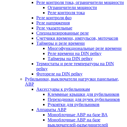
Реле контроля тока, ограничители мощности
Ограничители мощности
Реле контроля тока
Реле контроля фаз
Реле напряжения
Реле указательные
Специализированные реле
Счетчики времени, импульсов, моточасов
Таймеры и реле времени
Многофункциональные реле времени
Реле времени на DIN рейку
Таймеры на DIN рейку
Термостаты и реле температуры на DIN
рейку
Фотореле на DIN рейку
Рубильники, выключатели нагрузки панельные,
АВР
Аксессуары к рубильникам
Клеммные крышки для рубильников
Переходники для ручек рубильников
Рукоятки для рубильников
Аппараты АВР
Моноблочные АВР на базе ВА
Моноблочные АВР на базе
выключателей-разъединителей