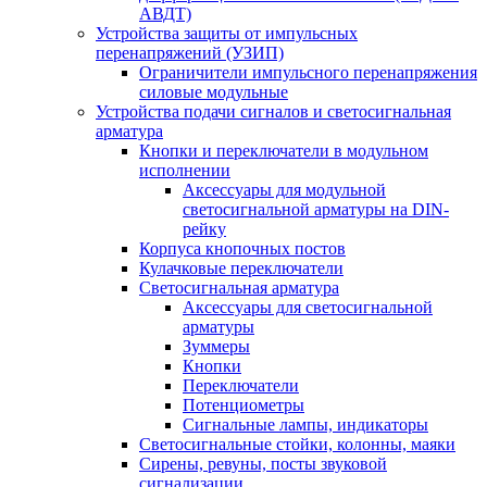
АВДТ)
Устройства защиты от импульсных
перенапряжений (УЗИП)
Ограничители импульсного перенапряжения
силовые модульные
Устройства подачи сигналов и светосигнальная
арматура
Кнопки и переключатели в модульном
исполнении
Аксессуары для модульной
светосигнальной арматуры на DIN-
рейку
Корпуса кнопочных постов
Кулачковые переключатели
Светосигнальная арматура
Аксессуары для светосигнальной
арматуры
Зуммеры
Кнопки
Переключатели
Потенциометры
Сигнальные лампы, индикаторы
Светосигнальные стойки, колонны, маяки
Сирены, ревуны, посты звуковой
сигнализации