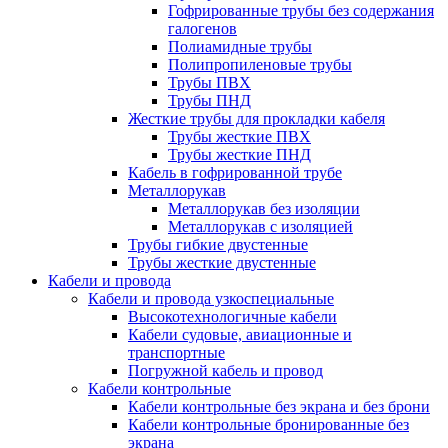
Гофрированные трубы без содержания
галогенов
Полиамидные трубы
Полипропиленовые трубы
Трубы ПВХ
Трубы ПНД
Жесткие трубы для прокладки кабеля
Трубы жесткие ПВХ
Трубы жесткие ПНД
Кабель в гофрированной трубе
Металлорукав
Металлорукав без изоляции
Металлорукав с изоляцией
Трубы гибкие двустенные
Трубы жесткие двустенные
Кабели и провода
Кабели и провода узкоспециальные
Высокотехнологичные кабели
Кабели судовые, авиационные и
транспортные
Погружной кабель и провод
Кабели контрольные
Кабели контрольные без экрана и без брони
Кабели контрольные бронированные без
экрана