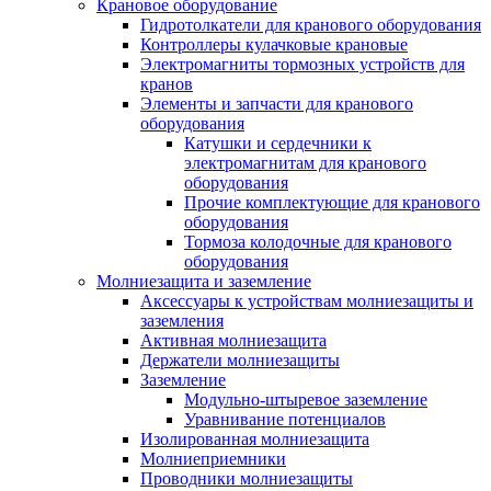
Крановое оборудование
Гидротолкатели для кранового оборудования
Контроллеры кулачковые крановые
Электромагниты тормозных устройств для
кранов
Элементы и запчасти для кранового
оборудования
Катушки и сердечники к
электромагнитам для кранового
оборудования
Прочие комплектующие для кранового
оборудования
Тормоза колодочные для кранового
оборудования
Молниезащита и заземление
Аксессуары к устройствам молниезащиты и
заземления
Активная молниезащита
Держатели молниезащиты
Заземление
Модульно-штыревое заземление
Уравнивание потенциалов
Изолированная молниезащита
Молниеприемники
Проводники молниезащиты