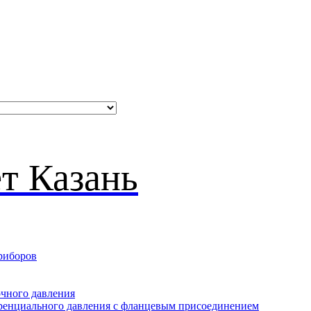
риборов
очного давления
еренциального давления с фланцевым присоединением