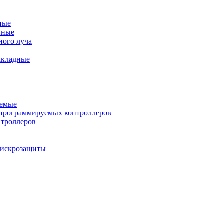
ные
нные
ного луча
акладные
уемые
программируемых контроллеров
нтроллеров
ы искрозащиты