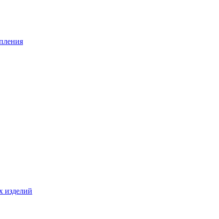
опления
х изделий