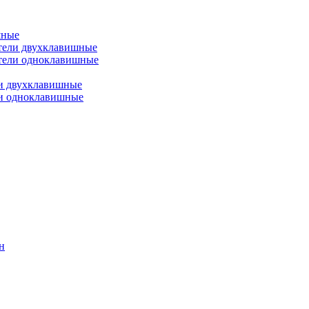
шные
тели двухклавишные
тели одноклавишные
и двухклавишные
ли одноклавишные
н