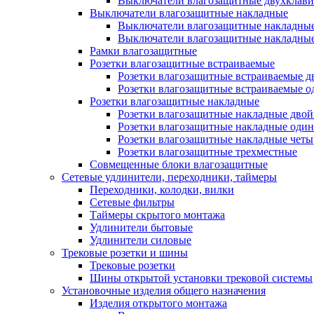
Выключатели влагозащитные двухклав
Выключатели влагозащитные накладные
Выключатели влагозащитные накладны
Выключатели влагозащитные накладны
Рамки влагозащитные
Розетки влагозащитные встраиваемые
Розетки влагозащитные встраиваемые 
Розетки влагозащитные встраиваемые 
Розетки влагозащитные накладные
Розетки влагозащитные накладные дво
Розетки влагозащитные накладные оди
Розетки влагозащитные накладные чет
Розетки влагозащитные трехместные
Совмещенные блоки влагозащитные
Сетевые удлинители, переходники, таймеры
Переходники, колодки, вилки
Сетевые фильтры
Таймеры скрытого монтажа
Удлинители бытовые
Удлинители силовые
Трековые розетки и шины
Трековые розетки
Шины открытой установки трековой системы
Установочные изделия общего назначения
Изделия открытого монтажа