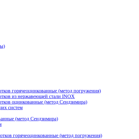
ры)
отков горячеоцинкованные (метод погружения)
лотков из нержавеющей стали INOX
лотков оцинкованные (метод Сендзимира)
щих систем
ванные (метод Сендзимира)
м
отков горячеоцинкованные (метод погружения)