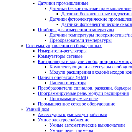
Датчики промышленные
Датчики бесконтактные промышленные
Датчики бесконтактные индуктив
Датчики фотоэлектрические промышле
Датчики фотоэлектрические сквоз
Приборы для измерения температуры
Датчики температуры поверхностные/н
Преобразователи температуры
Системы управления и сбора данных
Измерители-регуляторы
Коммутаторы сетевые
Контроллеры и модули свободнопрограммир
Комплектующие и аксессуары свободно
Модули расширения входов/выходов ко
Панели оператора (HMI)
Панели оператора
Преобразователи сигналов, развязки, барьер
Программируемые реле, модули расширения
Программируемые реле
Промышленное сетевое оборудование
Умный дом
Аксессуары к умным устройствам
Умное электроснабжение
Умные автоматические выключатели
Умные реле, таймеры