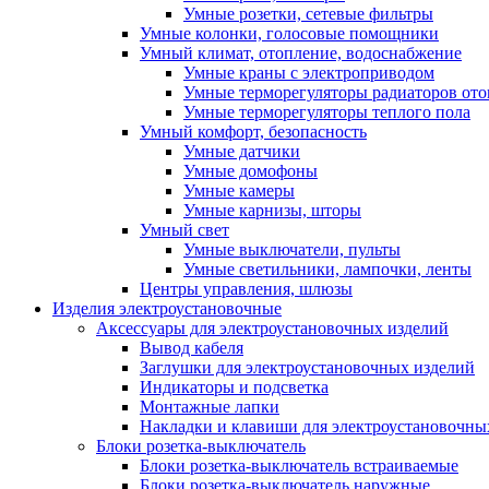
Умные розетки, сетевые фильтры
Умные колонки, голосовые помощники
Умный климат, отопление, водоснабжение
Умные краны с электроприводом
Умные терморегуляторы радиаторов от
Умные терморегуляторы теплого пола
Умный комфорт, безопасность
Умные датчики
Умные домофоны
Умные камеры
Умные карнизы, шторы
Умный свет
Умные выключатели, пульты
Умные светильники, лампочки, ленты
Центры управления, шлюзы
Изделия электроустановочные
Аксессуары для электроустановочных изделий
Вывод кабеля
Заглушки для электроустановочных изделий
Индикаторы и подсветка
Монтажные лапки
Накладки и клавиши для электроустановочны
Блоки розетка-выключатель
Блоки розетка-выключатель встраиваемые
Блоки розетка-выключатель наружные