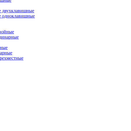
ишные
е двухклавишные
е одноклавишные
двойные
одинарные
йные
нарные
ырехместные