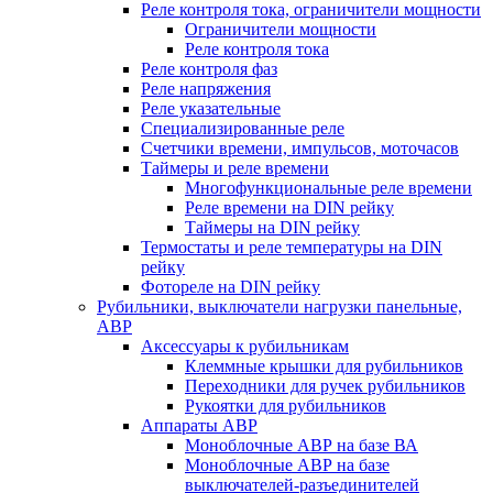
Реле контроля тока, ограничители мощности
Ограничители мощности
Реле контроля тока
Реле контроля фаз
Реле напряжения
Реле указательные
Специализированные реле
Счетчики времени, импульсов, моточасов
Таймеры и реле времени
Многофункциональные реле времени
Реле времени на DIN рейку
Таймеры на DIN рейку
Термостаты и реле температуры на DIN
рейку
Фотореле на DIN рейку
Рубильники, выключатели нагрузки панельные,
АВР
Аксессуары к рубильникам
Клеммные крышки для рубильников
Переходники для ручек рубильников
Рукоятки для рубильников
Аппараты АВР
Моноблочные АВР на базе ВА
Моноблочные АВР на базе
выключателей-разъединителей