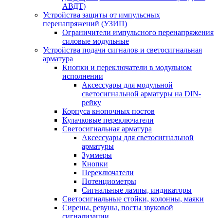
АВДТ)
Устройства защиты от импульсных
перенапряжений (УЗИП)
Ограничители импульсного перенапряжения
силовые модульные
Устройства подачи сигналов и светосигнальная
арматура
Кнопки и переключатели в модульном
исполнении
Аксессуары для модульной
светосигнальной арматуры на DIN-
рейку
Корпуса кнопочных постов
Кулачковые переключатели
Светосигнальная арматура
Аксессуары для светосигнальной
арматуры
Зуммеры
Кнопки
Переключатели
Потенциометры
Сигнальные лампы, индикаторы
Светосигнальные стойки, колонны, маяки
Сирены, ревуны, посты звуковой
сигнализации