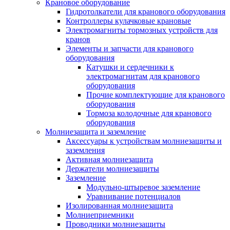
Крановое оборудование
Гидротолкатели для кранового оборудования
Контроллеры кулачковые крановые
Электромагниты тормозных устройств для
кранов
Элементы и запчасти для кранового
оборудования
Катушки и сердечники к
электромагнитам для кранового
оборудования
Прочие комплектующие для кранового
оборудования
Тормоза колодочные для кранового
оборудования
Молниезащита и заземление
Аксессуары к устройствам молниезащиты и
заземления
Активная молниезащита
Держатели молниезащиты
Заземление
Модульно-штыревое заземление
Уравнивание потенциалов
Изолированная молниезащита
Молниеприемники
Проводники молниезащиты