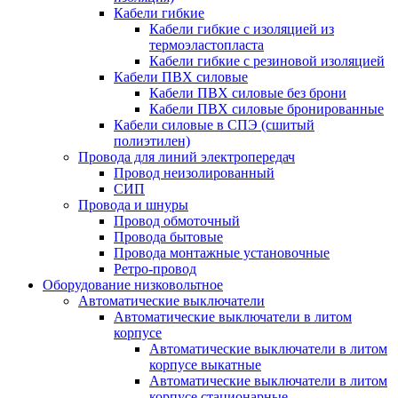
Кабели гибкие
Кабели гибкие с изоляцией из
термоэластопласта
Кабели гибкие с резиновой изоляцией
Кабели ПВХ силовые
Кабели ПВХ силовые без брони
Кабели ПВХ силовые бронированные
Кабели силовые в СПЭ (сшитый
полиэтилен)
Провода для линий электропередач
Провод неизолированный
СИП
Провода и шнуры
Провод обмоточный
Провода бытовые
Провода монтажные установочные
Ретро-провод
Оборудование низковольтное
Автоматические выключатели
Автоматические выключатели в литом
корпусе
Автоматические выключатели в литом
корпусе выкатные
Автоматические выключатели в литом
корпусе стационарные