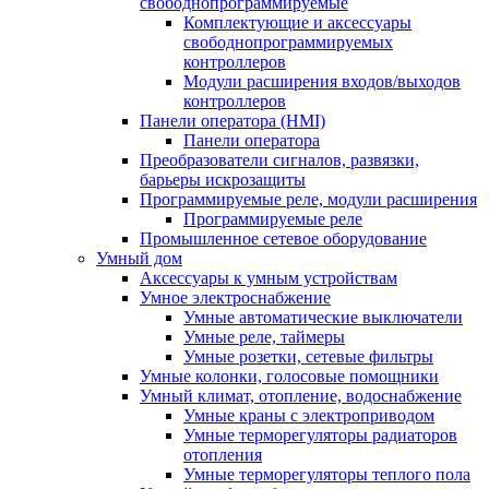
свободнопрограммируемые
Комплектующие и аксессуары
свободнопрограммируемых
контроллеров
Модули расширения входов/выходов
контроллеров
Панели оператора (HMI)
Панели оператора
Преобразователи сигналов, развязки,
барьеры искрозащиты
Программируемые реле, модули расширения
Программируемые реле
Промышленное сетевое оборудование
Умный дом
Аксессуары к умным устройствам
Умное электроснабжение
Умные автоматические выключатели
Умные реле, таймеры
Умные розетки, сетевые фильтры
Умные колонки, голосовые помощники
Умный климат, отопление, водоснабжение
Умные краны с электроприводом
Умные терморегуляторы радиаторов
отопления
Умные терморегуляторы теплого пола