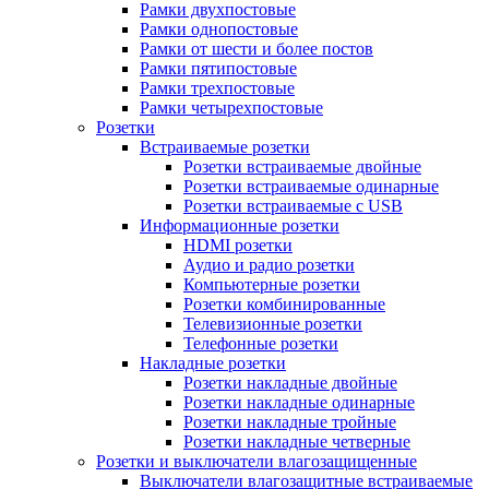
Рамки двухпостовые
Рамки однопостовые
Рамки от шести и более постов
Рамки пятипостовые
Рамки трехпостовые
Рамки четырехпостовые
Розетки
Встраиваемые розетки
Розетки встраиваемые двойные
Розетки встраиваемые одинарные
Розетки встраиваемые с USB
Информационные розетки
HDMI розетки
Аудио и радио розетки
Компьютерные розетки
Розетки комбинированные
Телевизионные розетки
Телефонные розетки
Накладные розетки
Розетки накладные двойные
Розетки накладные одинарные
Розетки накладные тройные
Розетки накладные четверные
Розетки и выключатели влагозащищенные
Выключатели влагозащитные встраиваемые