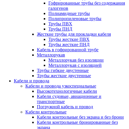
Гофрированные трубы без содержания
галогенов
Полиамидные трубы
Полипропиленовые трубы
Трубы ПВХ
Трубы ПНД
Жесткие трубы для прокладки кабеля
Трубы жесткие ПВХ
Трубы жесткие ПНД
Кабель в гофрированной трубе
Металлорукав
Металлорукав без изоляции
Металлорукав с изоляцией
Трубы гибкие двустенные
Трубы жесткие двустенные
Кабели и провода
Кабели и провода узкоспециальные
Высокотехнологичные кабели
Кабели судовые, авиационные и
транспортные
Погружной кабель и провод
Кабели контрольные
Кабели контрольные без экрана и без брони
Кабели контрольные бронированные без
экрана