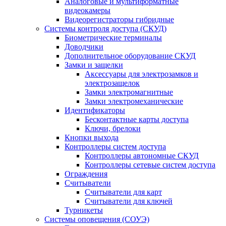
Аналоговые и мультиформатные
видеокамеры
Видеорегистраторы гибридные
Системы контроля доступа (СКУД)
Биометрические терминалы
Доводчики
Дополнительное оборудование СКУД
Замки и защелки
Аксессуары для электрозамков и
электрозащелок
Замки электромагнитные
Замки электромеханические
Идентификаторы
Бесконтактные карты доступа
Ключи, брелоки
Кнопки выхода
Контроллеры систем доступа
Контроллеры автономные СКУД
Контроллеры сетевые систем доступа
Ограждения
Считыватели
Считыватели для карт
Считыватели для ключей
Турникеты
Системы оповещения (СОУЭ)