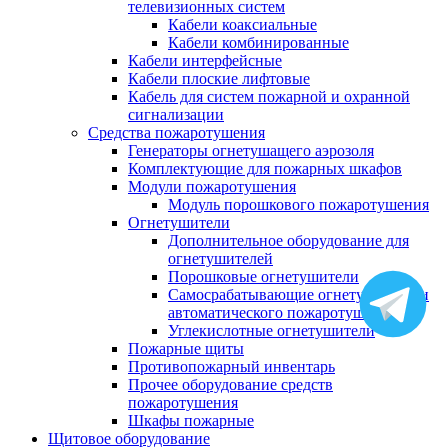
телевизионных систем
Кабели коаксиальные
Кабели комбинированные
Кабели интерфейсные
Кабели плоские лифтовые
Кабель для систем пожарной и охранной
сигнализации
Средства пожаротушения
Генераторы огнетушащего аэрозоля
Комплектующие для пожарных шкафов
Модули пожаротушения
Модуль порошкового пожаротушения
Огнетушители
Дополнительное оборудование для
огнетушителей
Порошковые огнетушители
Самосрабатывающие огнетушители и
автоматического пожаротушения
Углекислотные огнетушители
Пожарные щиты
Противопожарный инвентарь
Прочее оборудование средств
пожаротушения
Шкафы пожарные
Щитовое оборудование