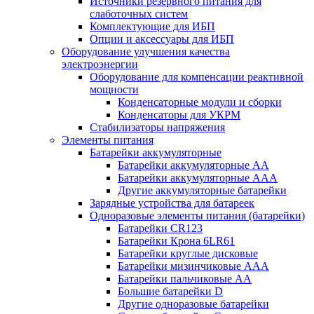
Источники резервного питания для
слаботочных систем
Комплектующие для ИБП
Опции и аксессуары для ИБП
Оборудование улучшения качества
электроэнергии
Оборудование для компенсации реактивной
мощности
Конденсаторные модули и сборки
Конденсаторы для УКРМ
Стабилизаторы напряжения
Элементы питания
Батарейки аккумуляторные
Батарейки аккумуляторные АА
Батарейки аккумуляторные ААА
Другие аккумуляторные батарейки
Зарядные устройства для батареек
Одноразовые элементы питания (батарейки)
Батарейки CR123
Батарейки Крона 6LR61
Батарейки круглые дисковые
Батарейки мизинчиковые ААА
Батарейки пальчиковые АА
Большие батарейки D
Другие одноразовые батарейки