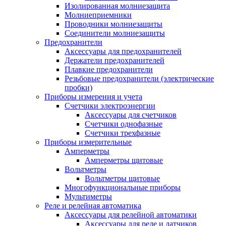
Изолированная молниезащита
Молниеприемники
Проводники молниезащиты
Соединители молниезащиты
Предохранители
Аксессуары для предохранителей
Держатели предохранителей
Плавкие предохранители
Резьбовые предохранители (электрические
пробки)
Приборы измерения и учета
Счетчики электроэнергии
Аксессуары для счетчиков
Счетчики однофазные
Счетчики трехфазные
Приборы измерительные
Амперметры
Амперметры щитовые
Вольтметры
Вольтметры щитовые
Многофункциональные приборы
Мультиметры
Реле и релейная автоматика
Аксессуары для релейной автоматики
Аксессуары для реле и датчиков