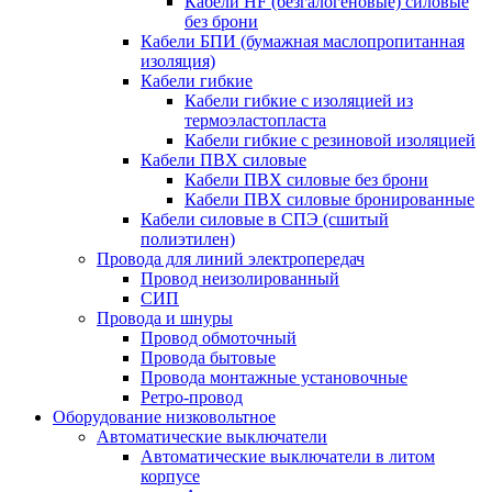
Кабели HF (безгалогеновые) силовые
без брони
Кабели БПИ (бумажная маслопропитанная
изоляция)
Кабели гибкие
Кабели гибкие с изоляцией из
термоэластопласта
Кабели гибкие с резиновой изоляцией
Кабели ПВХ силовые
Кабели ПВХ силовые без брони
Кабели ПВХ силовые бронированные
Кабели силовые в СПЭ (сшитый
полиэтилен)
Провода для линий электропередач
Провод неизолированный
СИП
Провода и шнуры
Провод обмоточный
Провода бытовые
Провода монтажные установочные
Ретро-провод
Оборудование низковольтное
Автоматические выключатели
Автоматические выключатели в литом
корпусе