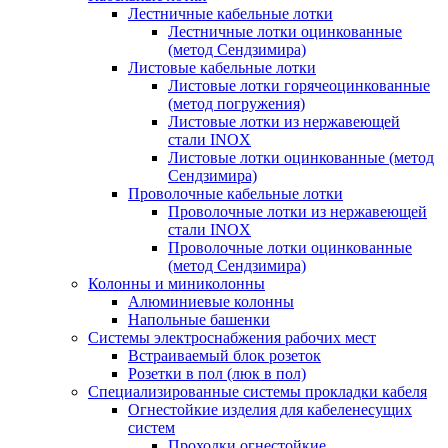
Лестничные кабельные лотки
Лестничные лотки оцинкованные
(метод Сендзимира)
Листовые кабельные лотки
Листовые лотки горячеоцинкованные
(метод погружения)
Листовые лотки из нержавеющей
стали INOX
Листовые лотки оцинкованные (метод
Сендзимира)
Проволочные кабельные лотки
Проволочные лотки из нержавеющей
стали INOX
Проволочные лотки оцинкованные
(метод Сендзимира)
Колонны и миниколонны
Алюминиевые колонны
Напольные башенки
Системы электроснабжения рабочих мест
Встраиваемый блок розеток
Розетки в пол (люк в пол)
Специализированные системы прокладки кабеля
Огнестойкие изделия для кабеленесущих
систем
Проходки огнестойкие