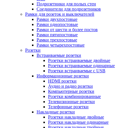
Подрозетники для полых стен
Соединители для подрозетников
Рамки для розеток и выключателей
Рамки двухпостовые
Рамки однопостовые
Рамки от шести и более постов
Рамки пятипостовые
Рамки трехпостовые
Рамки четырехпостовые
Розетки
Встраиваемые розетки
Розетки встраиваемые двойные
Розетки встраиваемые одинарные
Розетки встраиваемые с USB
Информационные розетки
HDMI розетки
Аудио и радио розетки
Компьютерные розетки
Розетки комбинированные
Телевизионные розетки
Телефонные розетки
Накладные розетки
Розетки накладные двойные
Розетки накладные одинарные
Розетки накладные тройные