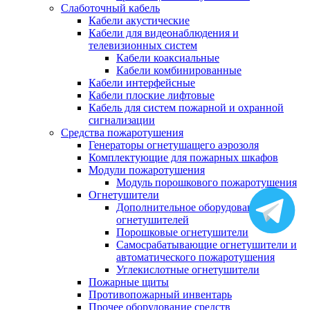
Слаботочный кабель
Кабели акустические
Кабели для видеонаблюдения и
телевизионных систем
Кабели коаксиальные
Кабели комбинированные
Кабели интерфейсные
Кабели плоские лифтовые
Кабель для систем пожарной и охранной
сигнализации
Средства пожаротушения
Генераторы огнетушащего аэрозоля
Комплектующие для пожарных шкафов
Модули пожаротушения
Модуль порошкового пожаротушения
Огнетушители
Дополнительное оборудование для
огнетушителей
Порошковые огнетушители
Самосрабатывающие огнетушители и
автоматического пожаротушения
Углекислотные огнетушители
Пожарные щиты
Противопожарный инвентарь
Прочее оборудование средств