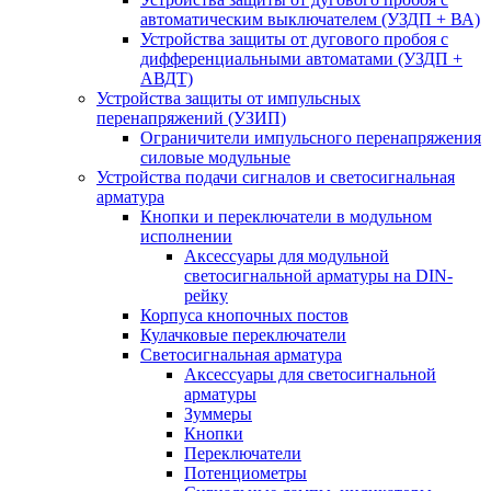
автоматическим выключателем (УЗДП + ВА)
Устройства защиты от дугового пробоя с
дифференциальными автоматами (УЗДП +
АВДТ)
Устройства защиты от импульсных
перенапряжений (УЗИП)
Ограничители импульсного перенапряжения
силовые модульные
Устройства подачи сигналов и светосигнальная
арматура
Кнопки и переключатели в модульном
исполнении
Аксессуары для модульной
светосигнальной арматуры на DIN-
рейку
Корпуса кнопочных постов
Кулачковые переключатели
Светосигнальная арматура
Аксессуары для светосигнальной
арматуры
Зуммеры
Кнопки
Переключатели
Потенциометры