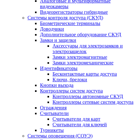
Аналоговые и мультиформатные
видеокамеры
Видеорегистраторы гибридные
Системы контроля доступа (СКУД)
Биометрические терминалы
Доводчики
Дополнительное оборудование СКУД
Замки и защелки
Аксессуары для электрозамков и
электрозащелок
Замки электромагнитные
Замки электромеханические
Идентификаторы
Бесконтактные карты доступа
Ключи, брелоки
Кнопки выхода
Контроллеры систем доступа
Контроллеры автономные СКУД
Контроллеры сетевые систем доступа
Ограждения
Считыватели
Считыватели для карт
Считыватели для ключей
Турникеты
Системы оповещения (СОУЭ)