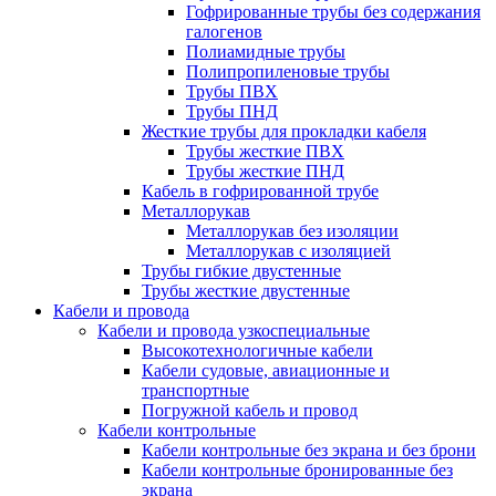
Гофрированные трубы без содержания
галогенов
Полиамидные трубы
Полипропиленовые трубы
Трубы ПВХ
Трубы ПНД
Жесткие трубы для прокладки кабеля
Трубы жесткие ПВХ
Трубы жесткие ПНД
Кабель в гофрированной трубе
Металлорукав
Металлорукав без изоляции
Металлорукав с изоляцией
Трубы гибкие двустенные
Трубы жесткие двустенные
Кабели и провода
Кабели и провода узкоспециальные
Высокотехнологичные кабели
Кабели судовые, авиационные и
транспортные
Погружной кабель и провод
Кабели контрольные
Кабели контрольные без экрана и без брони
Кабели контрольные бронированные без
экрана