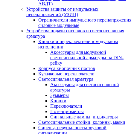
АВДТ)
Устройства защиты от импульсных
перенапряжений (УЗИП)
Ограничители импульсного перенапряжения
силовые модульные
Устройства подачи сигналов и светосигнальная
арматура
Кнопки и переключатели в модульном
исполнении
Аксессуары для модульной
светосигнальной арматуры на DIN-
рейку
Корпуса кнопочных постов
Кулачковые переключатели
Светосигнальная арматура
Аксессуары для светосигнальной
арматуры
Зуммеры
Кнопки
Переключатели
Потенциометры
Сигнальные лампы, индикаторы
Светосигнальные стойки, колонны, маяки
Сирены, ревуны, посты звуковой
сигнализации