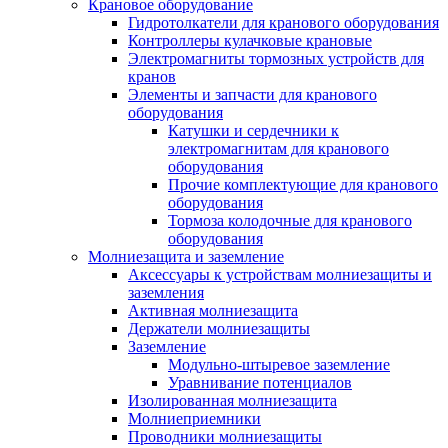
Крановое оборудование
Гидротолкатели для кранового оборудования
Контроллеры кулачковые крановые
Электромагниты тормозных устройств для
кранов
Элементы и запчасти для кранового
оборудования
Катушки и сердечники к
электромагнитам для кранового
оборудования
Прочие комплектующие для кранового
оборудования
Тормоза колодочные для кранового
оборудования
Молниезащита и заземление
Аксессуары к устройствам молниезащиты и
заземления
Активная молниезащита
Держатели молниезащиты
Заземление
Модульно-штыревое заземление
Уравнивание потенциалов
Изолированная молниезащита
Молниеприемники
Проводники молниезащиты