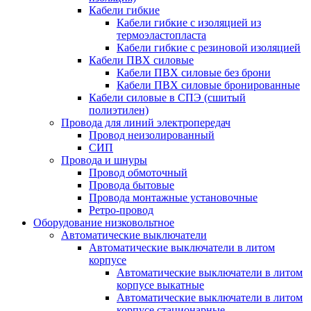
Кабели гибкие
Кабели гибкие с изоляцией из
термоэластопласта
Кабели гибкие с резиновой изоляцией
Кабели ПВХ силовые
Кабели ПВХ силовые без брони
Кабели ПВХ силовые бронированные
Кабели силовые в СПЭ (сшитый
полиэтилен)
Провода для линий электропередач
Провод неизолированный
СИП
Провода и шнуры
Провод обмоточный
Провода бытовые
Провода монтажные установочные
Ретро-провод
Оборудование низковольтное
Автоматические выключатели
Автоматические выключатели в литом
корпусе
Автоматические выключатели в литом
корпусе выкатные
Автоматические выключатели в литом
корпусе стационарные