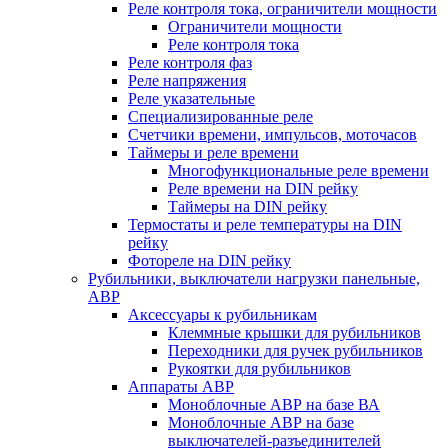
Реле контроля тока, ограничители мощности
Ограничители мощности
Реле контроля тока
Реле контроля фаз
Реле напряжения
Реле указательные
Специализированные реле
Счетчики времени, импульсов, моточасов
Таймеры и реле времени
Многофункциональные реле времени
Реле времени на DIN рейку
Таймеры на DIN рейку
Термостаты и реле температуры на DIN
рейку
Фотореле на DIN рейку
Рубильники, выключатели нагрузки панельные,
АВР
Аксессуары к рубильникам
Клеммные крышки для рубильников
Переходники для ручек рубильников
Рукоятки для рубильников
Аппараты АВР
Моноблочные АВР на базе ВА
Моноблочные АВР на базе
выключателей-разъединителей