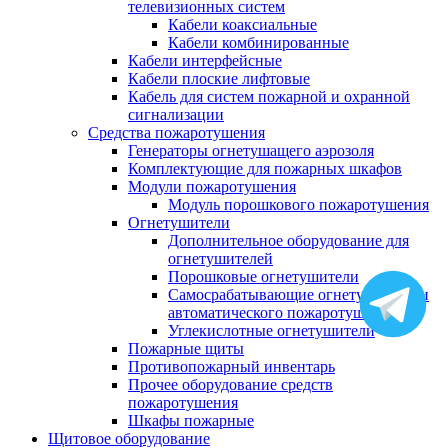
телевизионных систем
Кабели коаксиальные
Кабели комбинированные
Кабели интерфейсные
Кабели плоские лифтовые
Кабель для систем пожарной и охранной
сигнализации
Средства пожаротушения
Генераторы огнетушащего аэрозоля
Комплектующие для пожарных шкафов
Модули пожаротушения
Модуль порошкового пожаротушения
Огнетушители
Дополнительное оборудование для
огнетушителей
Порошковые огнетушители
Самосрабатывающие огнетушители и
автоматического пожаротушения
Углекислотные огнетушители
Пожарные щиты
Противопожарный инвентарь
Прочее оборудование средств
пожаротушения
Шкафы пожарные
Щитовое оборудование