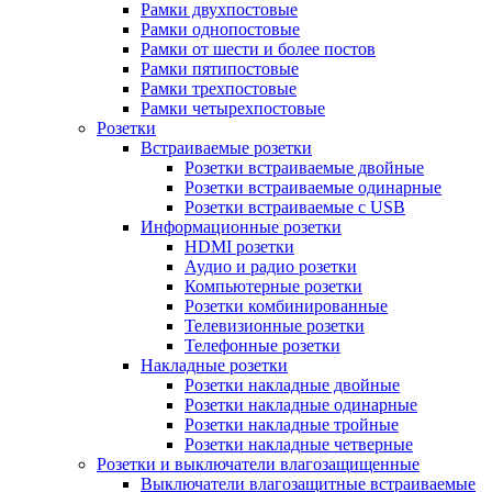
Рамки двухпостовые
Рамки однопостовые
Рамки от шести и более постов
Рамки пятипостовые
Рамки трехпостовые
Рамки четырехпостовые
Розетки
Встраиваемые розетки
Розетки встраиваемые двойные
Розетки встраиваемые одинарные
Розетки встраиваемые с USB
Информационные розетки
HDMI розетки
Аудио и радио розетки
Компьютерные розетки
Розетки комбинированные
Телевизионные розетки
Телефонные розетки
Накладные розетки
Розетки накладные двойные
Розетки накладные одинарные
Розетки накладные тройные
Розетки накладные четверные
Розетки и выключатели влагозащищенные
Выключатели влагозащитные встраиваемые