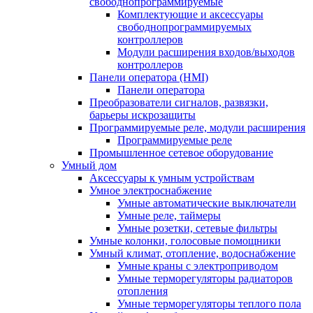
свободнопрограммируемые
Комплектующие и аксессуары
свободнопрограммируемых
контроллеров
Модули расширения входов/выходов
контроллеров
Панели оператора (HMI)
Панели оператора
Преобразователи сигналов, развязки,
барьеры искрозащиты
Программируемые реле, модули расширения
Программируемые реле
Промышленное сетевое оборудование
Умный дом
Аксессуары к умным устройствам
Умное электроснабжение
Умные автоматические выключатели
Умные реле, таймеры
Умные розетки, сетевые фильтры
Умные колонки, голосовые помощники
Умный климат, отопление, водоснабжение
Умные краны с электроприводом
Умные терморегуляторы радиаторов
отопления
Умные терморегуляторы теплого пола