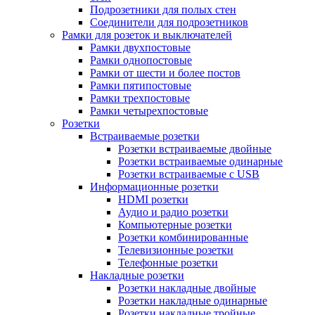
Подрозетники для полых стен
Соединители для подрозетников
Рамки для розеток и выключателей
Рамки двухпостовые
Рамки однопостовые
Рамки от шести и более постов
Рамки пятипостовые
Рамки трехпостовые
Рамки четырехпостовые
Розетки
Встраиваемые розетки
Розетки встраиваемые двойные
Розетки встраиваемые одинарные
Розетки встраиваемые с USB
Информационные розетки
HDMI розетки
Аудио и радио розетки
Компьютерные розетки
Розетки комбинированные
Телевизионные розетки
Телефонные розетки
Накладные розетки
Розетки накладные двойные
Розетки накладные одинарные
Розетки накладные тройные