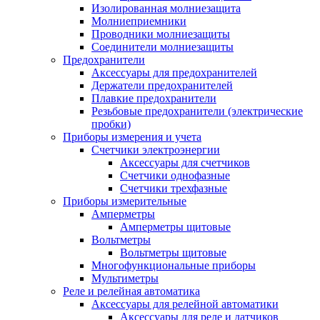
Изолированная молниезащита
Молниеприемники
Проводники молниезащиты
Соединители молниезащиты
Предохранители
Аксессуары для предохранителей
Держатели предохранителей
Плавкие предохранители
Резьбовые предохранители (электрические
пробки)
Приборы измерения и учета
Счетчики электроэнергии
Аксессуары для счетчиков
Счетчики однофазные
Счетчики трехфазные
Приборы измерительные
Амперметры
Амперметры щитовые
Вольтметры
Вольтметры щитовые
Многофункциональные приборы
Мультиметры
Реле и релейная автоматика
Аксессуары для релейной автоматики
Аксессуары для реле и датчиков