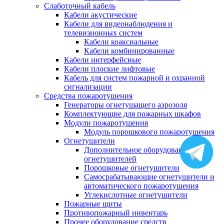
Слаботочный кабель
Кабели акустические
Кабели для видеонаблюдения и
телевизионных систем
Кабели коаксиальные
Кабели комбинированные
Кабели интерфейсные
Кабели плоские лифтовые
Кабель для систем пожарной и охранной
сигнализации
Средства пожаротушения
Генераторы огнетушащего аэрозоля
Комплектующие для пожарных шкафов
Модули пожаротушения
Модуль порошкового пожаротушения
Огнетушители
Дополнительное оборудование для
огнетушителей
Порошковые огнетушители
Самосрабатывающие огнетушители и
автоматического пожаротушения
Углекислотные огнетушители
Пожарные щиты
Противопожарный инвентарь
Прочее оборудование средств