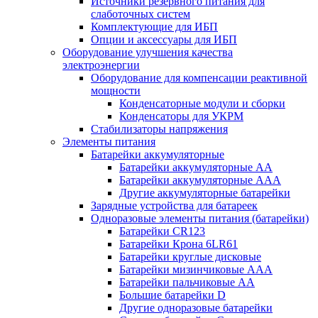
Источники резервного питания для
слаботочных систем
Комплектующие для ИБП
Опции и аксессуары для ИБП
Оборудование улучшения качества
электроэнергии
Оборудование для компенсации реактивной
мощности
Конденсаторные модули и сборки
Конденсаторы для УКРМ
Стабилизаторы напряжения
Элементы питания
Батарейки аккумуляторные
Батарейки аккумуляторные АА
Батарейки аккумуляторные ААА
Другие аккумуляторные батарейки
Зарядные устройства для батареек
Одноразовые элементы питания (батарейки)
Батарейки CR123
Батарейки Крона 6LR61
Батарейки круглые дисковые
Батарейки мизинчиковые ААА
Батарейки пальчиковые АА
Большие батарейки D
Другие одноразовые батарейки