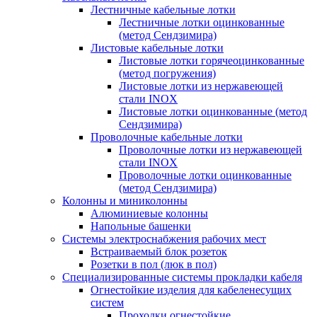
Лестничные кабельные лотки
Лестничные лотки оцинкованные
(метод Сендзимира)
Листовые кабельные лотки
Листовые лотки горячеоцинкованные
(метод погружения)
Листовые лотки из нержавеющей
стали INOX
Листовые лотки оцинкованные (метод
Сендзимира)
Проволочные кабельные лотки
Проволочные лотки из нержавеющей
стали INOX
Проволочные лотки оцинкованные
(метод Сендзимира)
Колонны и миниколонны
Алюминиевые колонны
Напольные башенки
Системы электроснабжения рабочих мест
Встраиваемый блок розеток
Розетки в пол (люк в пол)
Специализированные системы прокладки кабеля
Огнестойкие изделия для кабеленесущих
систем
Проходки огнестойкие