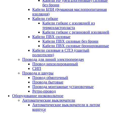
Кабели HF (безгалогеновые) силовые
без брони
Кабели БПИ (бумажная маслопропитанная
изоляция)
Кабели гибкие
Кабели гибкие с изоляцией из
термоэластопласта
Кабели гибкие с резиновой изоляцией
Кабели ПВХ силовые
Кабели ПВХ силовые без брони
Кабели ПВХ силовые бронированные
Кабели силовые в СПЭ (сшитый
полиэтилен)
Провода для линий электропередач
Провод неизолированный
СИП
Провода и шнуры
Провод обмоточный
Провода бытовые
Провода монтажные установочные
Ретро-провод
Оборудование низковольтное
Автоматические выключатели
Автоматические выключатели в литом
корпусе