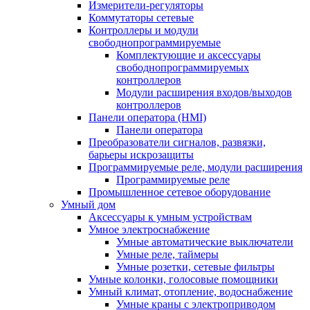
Измерители-регуляторы
Коммутаторы сетевые
Контроллеры и модули
свободнопрограммируемые
Комплектующие и аксессуары
свободнопрограммируемых
контроллеров
Модули расширения входов/выходов
контроллеров
Панели оператора (HMI)
Панели оператора
Преобразователи сигналов, развязки,
барьеры искрозащиты
Программируемые реле, модули расширения
Программируемые реле
Промышленное сетевое оборудование
Умный дом
Аксессуары к умным устройствам
Умное электроснабжение
Умные автоматические выключатели
Умные реле, таймеры
Умные розетки, сетевые фильтры
Умные колонки, голосовые помощники
Умный климат, отопление, водоснабжение
Умные краны с электроприводом