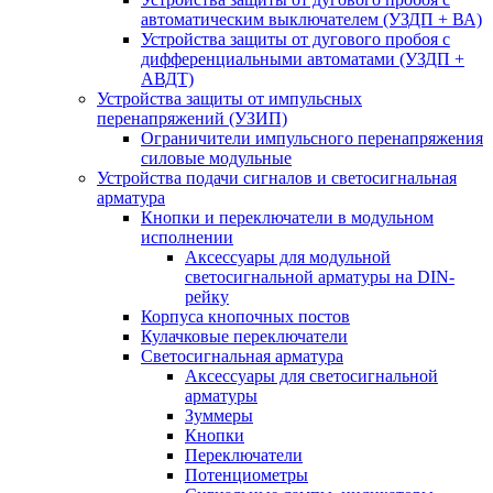
автоматическим выключателем (УЗДП + ВА)
Устройства защиты от дугового пробоя с
дифференциальными автоматами (УЗДП +
АВДТ)
Устройства защиты от импульсных
перенапряжений (УЗИП)
Ограничители импульсного перенапряжения
силовые модульные
Устройства подачи сигналов и светосигнальная
арматура
Кнопки и переключатели в модульном
исполнении
Аксессуары для модульной
светосигнальной арматуры на DIN-
рейку
Корпуса кнопочных постов
Кулачковые переключатели
Светосигнальная арматура
Аксессуары для светосигнальной
арматуры
Зуммеры
Кнопки
Переключатели
Потенциометры