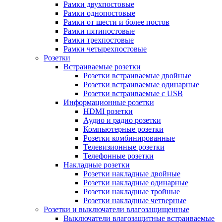
Рамки двухпостовые
Рамки однопостовые
Рамки от шести и более постов
Рамки пятипостовые
Рамки трехпостовые
Рамки четырехпостовые
Розетки
Встраиваемые розетки
Розетки встраиваемые двойные
Розетки встраиваемые одинарные
Розетки встраиваемые с USB
Информационные розетки
HDMI розетки
Аудио и радио розетки
Компьютерные розетки
Розетки комбинированные
Телевизионные розетки
Телефонные розетки
Накладные розетки
Розетки накладные двойные
Розетки накладные одинарные
Розетки накладные тройные
Розетки накладные четверные
Розетки и выключатели влагозащищенные
Выключатели влагозащитные встраиваемые