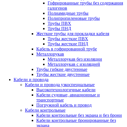
Гофрированные трубы без содержания
галогенов
Полиамидные трубы
Полипропиленовые трубы
Трубы ПВХ
Трубы ПНД
Жесткие трубы для прокладки кабеля
Трубы жесткие ПВХ
Трубы жесткие ПНД
Кабель в гофрированной трубе
Металлорукав
Металлорукав без изоляции
Металлорукав с изоляцией
Трубы гибкие двустенные
Трубы жесткие двустенные
Кабели и провода
Кабели и провода узкоспециальные
Высокотехнологичные кабели
Кабели судовые, авиационные и
транспортные
Погружной кабель и провод
Кабели контрольные
Кабели контрольные без экрана и без брони
Кабели контрольные бронированные без
экрана