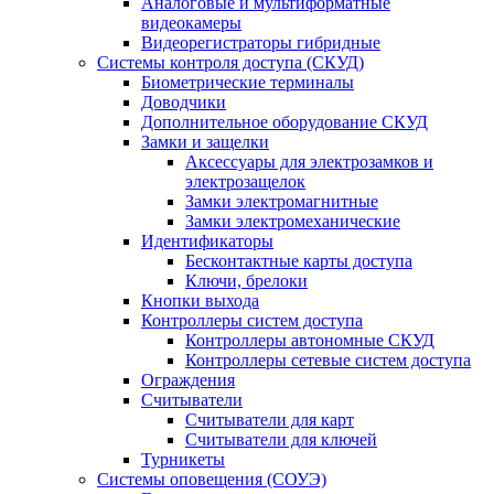
Аналоговые и мультиформатные
видеокамеры
Видеорегистраторы гибридные
Системы контроля доступа (СКУД)
Биометрические терминалы
Доводчики
Дополнительное оборудование СКУД
Замки и защелки
Аксессуары для электрозамков и
электрозащелок
Замки электромагнитные
Замки электромеханические
Идентификаторы
Бесконтактные карты доступа
Ключи, брелоки
Кнопки выхода
Контроллеры систем доступа
Контроллеры автономные СКУД
Контроллеры сетевые систем доступа
Ограждения
Считыватели
Считыватели для карт
Считыватели для ключей
Турникеты
Системы оповещения (СОУЭ)