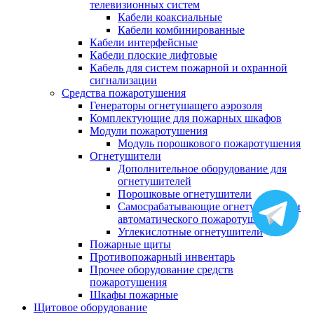
телевизионных систем
Кабели коаксиальные
Кабели комбинированные
Кабели интерфейсные
Кабели плоские лифтовые
Кабель для систем пожарной и охранной
сигнализации
Средства пожаротушения
Генераторы огнетушащего аэрозоля
Комплектующие для пожарных шкафов
Модули пожаротушения
Модуль порошкового пожаротушения
Огнетушители
Дополнительное оборудование для
огнетушителей
Порошковые огнетушители
Самосрабатывающие огнетушители и
автоматического пожаротушения
Углекислотные огнетушители
Пожарные щиты
Противопожарный инвентарь
Прочее оборудование средств
пожаротушения
Шкафы пожарные
Щитовое оборудование