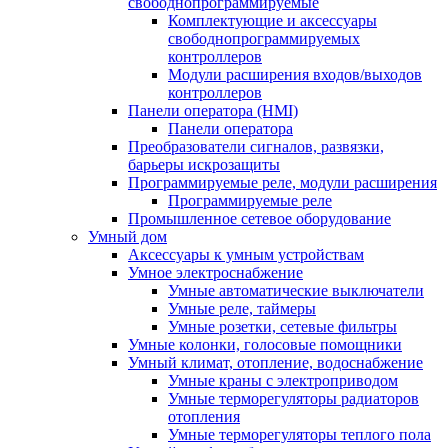
свободнопрограммируемые
Комплектующие и аксессуары
свободнопрограммируемых
контроллеров
Модули расширения входов/выходов
контроллеров
Панели оператора (HMI)
Панели оператора
Преобразователи сигналов, развязки,
барьеры искрозащиты
Программируемые реле, модули расширения
Программируемые реле
Промышленное сетевое оборудование
Умный дом
Аксессуары к умным устройствам
Умное электроснабжение
Умные автоматические выключатели
Умные реле, таймеры
Умные розетки, сетевые фильтры
Умные колонки, голосовые помощники
Умный климат, отопление, водоснабжение
Умные краны с электроприводом
Умные терморегуляторы радиаторов
отопления
Умные терморегуляторы теплого пола