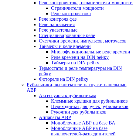
Реле контроля тока, ограничители мощности
Ограничители мощности
Реле контроля тока
Реле контроля фаз
Реле напряжения
Реле указательные
Специализированные реле
Счетчики времени, импульсов, моточасов
Таймеры и реле времени
Многофункциональные реле времени
Реле времени на DIN рейку
Таймеры на DIN рейку
Термостаты и реле температуры на DIN
рейку
Фотореле на DIN рейку
Рубильники, выключатели нагрузки панельные,
АВР
Аксессуары к рубильникам
Клеммные крышки для рубильников
Переходники для ручек рубильников
Рукоятки для рубильников
Аппараты АВР
Моноблочные АВР на базе ВА
Моноблочные АВР на базе
выключателей-разъединителей