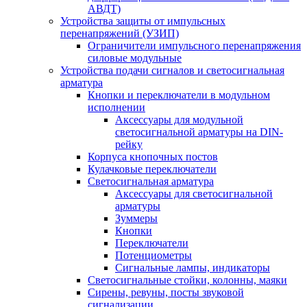
АВДТ)
Устройства защиты от импульсных
перенапряжений (УЗИП)
Ограничители импульсного перенапряжения
силовые модульные
Устройства подачи сигналов и светосигнальная
арматура
Кнопки и переключатели в модульном
исполнении
Аксессуары для модульной
светосигнальной арматуры на DIN-
рейку
Корпуса кнопочных постов
Кулачковые переключатели
Светосигнальная арматура
Аксессуары для светосигнальной
арматуры
Зуммеры
Кнопки
Переключатели
Потенциометры
Сигнальные лампы, индикаторы
Светосигнальные стойки, колонны, маяки
Сирены, ревуны, посты звуковой
сигнализации