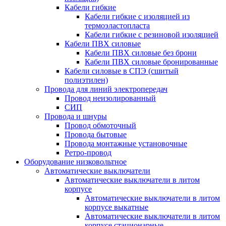
Кабели гибкие
Кабели гибкие с изоляцией из
термоэластопласта
Кабели гибкие с резиновой изоляцией
Кабели ПВХ силовые
Кабели ПВХ силовые без брони
Кабели ПВХ силовые бронированные
Кабели силовые в СПЭ (сшитый
полиэтилен)
Провода для линий электропередач
Провод неизолированный
СИП
Провода и шнуры
Провод обмоточный
Провода бытовые
Провода монтажные установочные
Ретро-провод
Оборудование низковольтное
Автоматические выключатели
Автоматические выключатели в литом
корпусе
Автоматические выключатели в литом
корпусе выкатные
Автоматические выключатели в литом
корпусе стационарные