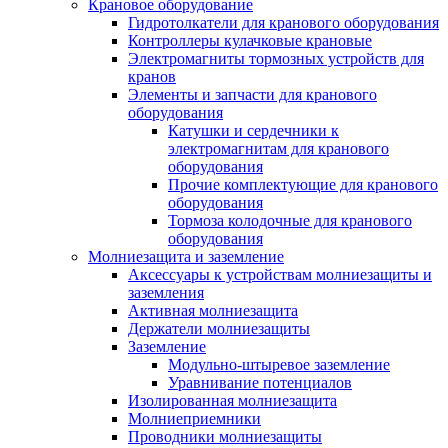
Крановое оборудование
Гидротолкатели для кранового оборудования
Контроллеры кулачковые крановые
Электромагниты тормозных устройств для
кранов
Элементы и запчасти для кранового
оборудования
Катушки и сердечники к
электромагнитам для кранового
оборудования
Прочие комплектующие для кранового
оборудования
Тормоза колодочные для кранового
оборудования
Молниезащита и заземление
Аксессуары к устройствам молниезащиты и
заземления
Активная молниезащита
Держатели молниезащиты
Заземление
Модульно-штыревое заземление
Уравнивание потенциалов
Изолированная молниезащита
Молниеприемники
Проводники молниезащиты