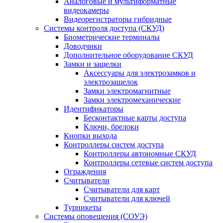
Аналоговые и мультиформатные
видеокамеры
Видеорегистраторы гибридные
Системы контроля доступа (СКУД)
Биометрические терминалы
Доводчики
Дополнительное оборудование СКУД
Замки и защелки
Аксессуары для электрозамков и
электрозащелок
Замки электромагнитные
Замки электромеханические
Идентификаторы
Бесконтактные карты доступа
Ключи, брелоки
Кнопки выхода
Контроллеры систем доступа
Контроллеры автономные СКУД
Контроллеры сетевые систем доступа
Ограждения
Считыватели
Считыватели для карт
Считыватели для ключей
Турникеты
Системы оповещения (СОУЭ)