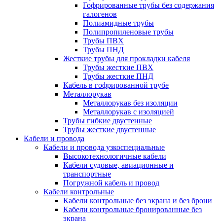
Гофрированные трубы без содержания
галогенов
Полиамидные трубы
Полипропиленовые трубы
Трубы ПВХ
Трубы ПНД
Жесткие трубы для прокладки кабеля
Трубы жесткие ПВХ
Трубы жесткие ПНД
Кабель в гофрированной трубе
Металлорукав
Металлорукав без изоляции
Металлорукав с изоляцией
Трубы гибкие двустенные
Трубы жесткие двустенные
Кабели и провода
Кабели и провода узкоспециальные
Высокотехнологичные кабели
Кабели судовые, авиационные и
транспортные
Погружной кабель и провод
Кабели контрольные
Кабели контрольные без экрана и без брони
Кабели контрольные бронированные без
экрана