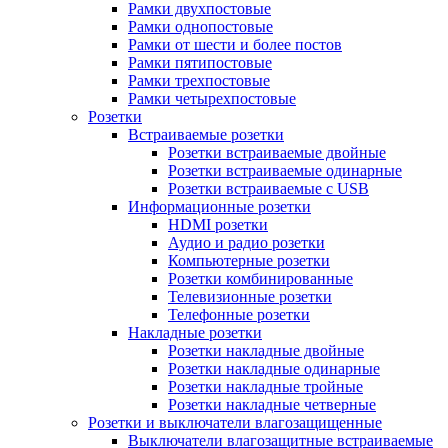
Рамки двухпостовые
Рамки однопостовые
Рамки от шести и более постов
Рамки пятипостовые
Рамки трехпостовые
Рамки четырехпостовые
Розетки
Встраиваемые розетки
Розетки встраиваемые двойные
Розетки встраиваемые одинарные
Розетки встраиваемые с USB
Информационные розетки
HDMI розетки
Аудио и радио розетки
Компьютерные розетки
Розетки комбинированные
Телевизионные розетки
Телефонные розетки
Накладные розетки
Розетки накладные двойные
Розетки накладные одинарные
Розетки накладные тройные
Розетки накладные четверные
Розетки и выключатели влагозащищенные
Выключатели влагозащитные встраиваемые