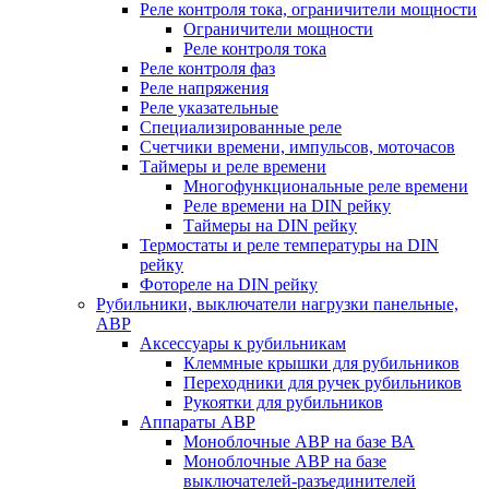
Реле контроля тока, ограничители мощности
Ограничители мощности
Реле контроля тока
Реле контроля фаз
Реле напряжения
Реле указательные
Специализированные реле
Счетчики времени, импульсов, моточасов
Таймеры и реле времени
Многофункциональные реле времени
Реле времени на DIN рейку
Таймеры на DIN рейку
Термостаты и реле температуры на DIN
рейку
Фотореле на DIN рейку
Рубильники, выключатели нагрузки панельные,
АВР
Аксессуары к рубильникам
Клеммные крышки для рубильников
Переходники для ручек рубильников
Рукоятки для рубильников
Аппараты АВР
Моноблочные АВР на базе ВА
Моноблочные АВР на базе
выключателей-разъединителей