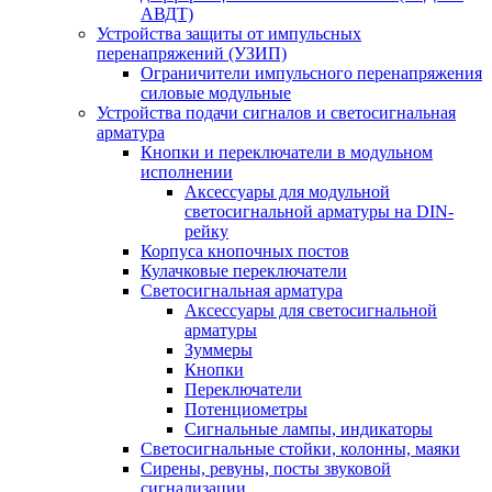
АВДТ)
Устройства защиты от импульсных
перенапряжений (УЗИП)
Ограничители импульсного перенапряжения
силовые модульные
Устройства подачи сигналов и светосигнальная
арматура
Кнопки и переключатели в модульном
исполнении
Аксессуары для модульной
светосигнальной арматуры на DIN-
рейку
Корпуса кнопочных постов
Кулачковые переключатели
Светосигнальная арматура
Аксессуары для светосигнальной
арматуры
Зуммеры
Кнопки
Переключатели
Потенциометры
Сигнальные лампы, индикаторы
Светосигнальные стойки, колонны, маяки
Сирены, ревуны, посты звуковой
сигнализации