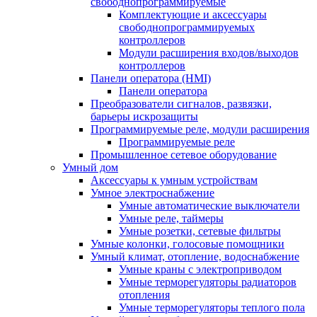
свободнопрограммируемые
Комплектующие и аксессуары
свободнопрограммируемых
контроллеров
Модули расширения входов/выходов
контроллеров
Панели оператора (HMI)
Панели оператора
Преобразователи сигналов, развязки,
барьеры искрозащиты
Программируемые реле, модули расширения
Программируемые реле
Промышленное сетевое оборудование
Умный дом
Аксессуары к умным устройствам
Умное электроснабжение
Умные автоматические выключатели
Умные реле, таймеры
Умные розетки, сетевые фильтры
Умные колонки, голосовые помощники
Умный климат, отопление, водоснабжение
Умные краны с электроприводом
Умные терморегуляторы радиаторов
отопления
Умные терморегуляторы теплого пола