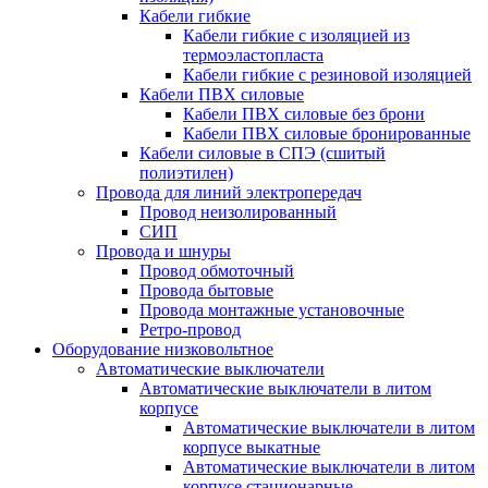
Кабели гибкие
Кабели гибкие с изоляцией из
термоэластопласта
Кабели гибкие с резиновой изоляцией
Кабели ПВХ силовые
Кабели ПВХ силовые без брони
Кабели ПВХ силовые бронированные
Кабели силовые в СПЭ (сшитый
полиэтилен)
Провода для линий электропередач
Провод неизолированный
СИП
Провода и шнуры
Провод обмоточный
Провода бытовые
Провода монтажные установочные
Ретро-провод
Оборудование низковольтное
Автоматические выключатели
Автоматические выключатели в литом
корпусе
Автоматические выключатели в литом
корпусе выкатные
Автоматические выключатели в литом
корпусе стационарные