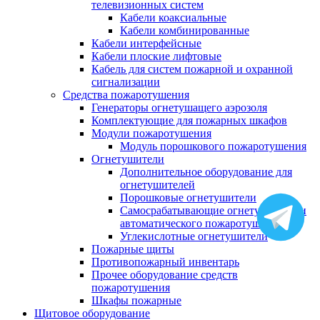
телевизионных систем
Кабели коаксиальные
Кабели комбинированные
Кабели интерфейсные
Кабели плоские лифтовые
Кабель для систем пожарной и охранной
сигнализации
Средства пожаротушения
Генераторы огнетушащего аэрозоля
Комплектующие для пожарных шкафов
Модули пожаротушения
Модуль порошкового пожаротушения
Огнетушители
Дополнительное оборудование для
огнетушителей
Порошковые огнетушители
Самосрабатывающие огнетушители и
автоматического пожаротушения
Углекислотные огнетушители
Пожарные щиты
Противопожарный инвентарь
Прочее оборудование средств
пожаротушения
Шкафы пожарные
Щитовое оборудование