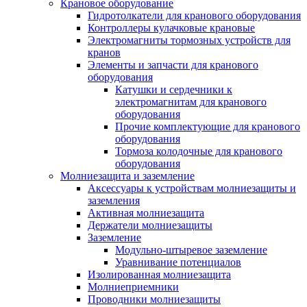
Крановое оборудование
Гидротолкатели для кранового оборудования
Контроллеры кулачковые крановые
Электромагниты тормозных устройств для
кранов
Элементы и запчасти для кранового
оборудования
Катушки и сердечники к
электромагнитам для кранового
оборудования
Прочие комплектующие для кранового
оборудования
Тормоза колодочные для кранового
оборудования
Молниезащита и заземление
Аксессуары к устройствам молниезащиты и
заземления
Активная молниезащита
Держатели молниезащиты
Заземление
Модульно-штыревое заземление
Уравнивание потенциалов
Изолированная молниезащита
Молниеприемники
Проводники молниезащиты