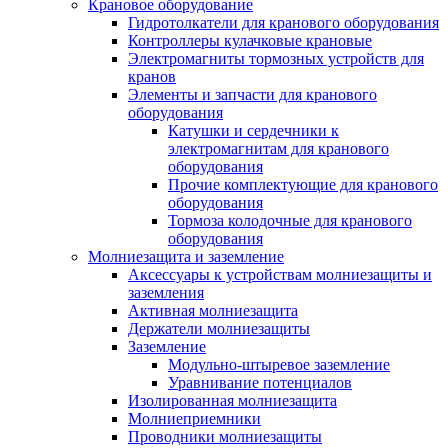
Крановое оборудование
Гидротолкатели для кранового оборудования
Контроллеры кулачковые крановые
Электромагниты тормозных устройств для
кранов
Элементы и запчасти для кранового
оборудования
Катушки и сердечники к
электромагнитам для кранового
оборудования
Прочие комплектующие для кранового
оборудования
Тормоза колодочные для кранового
оборудования
Молниезащита и заземление
Аксессуары к устройствам молниезащиты и
заземления
Активная молниезащита
Держатели молниезащиты
Заземление
Модульно-штыревое заземление
Уравнивание потенциалов
Изолированная молниезащита
Молниеприемники
Проводники молниезащиты