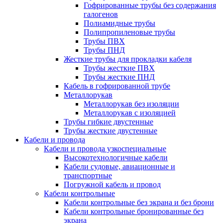
Гофрированные трубы без содержания
галогенов
Полиамидные трубы
Полипропиленовые трубы
Трубы ПВХ
Трубы ПНД
Жесткие трубы для прокладки кабеля
Трубы жесткие ПВХ
Трубы жесткие ПНД
Кабель в гофрированной трубе
Металлорукав
Металлорукав без изоляции
Металлорукав с изоляцией
Трубы гибкие двустенные
Трубы жесткие двустенные
Кабели и провода
Кабели и провода узкоспециальные
Высокотехнологичные кабели
Кабели судовые, авиационные и
транспортные
Погружной кабель и провод
Кабели контрольные
Кабели контрольные без экрана и без брони
Кабели контрольные бронированные без
экрана