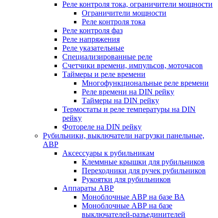
Реле контроля тока, ограничители мощности
Ограничители мощности
Реле контроля тока
Реле контроля фаз
Реле напряжения
Реле указательные
Специализированные реле
Счетчики времени, импульсов, моточасов
Таймеры и реле времени
Многофункциональные реле времени
Реле времени на DIN рейку
Таймеры на DIN рейку
Термостаты и реле температуры на DIN
рейку
Фотореле на DIN рейку
Рубильники, выключатели нагрузки панельные,
АВР
Аксессуары к рубильникам
Клеммные крышки для рубильников
Переходники для ручек рубильников
Рукоятки для рубильников
Аппараты АВР
Моноблочные АВР на базе ВА
Моноблочные АВР на базе
выключателей-разъединителей