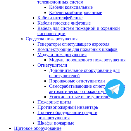
телевизионных систем
Кабели коаксиальные
Кабели комбинированные
Кабели интерфейсные
Кабели плоские лифтовые
Кабель для систем пожарной и охранной
сигнализации
Средства пожаротушения
Генераторы огнетушащего аэрозоля
Комплектующие для пожарных шкафов
Модули пожаротушения
Модуль порошкового пожаротушения
Огнетушители
Дополнительное оборудование для
огнетушителей
Порошковые огнетушители
Самосрабатывающие огнетушители и
автоматического пожаротушения
Углекислотные огнетушители
Пожарные щиты
Противопожарный инвентарь
Прочее оборудование средств
пожаротушения
Шкафы пожарные
Щитовое оборудование