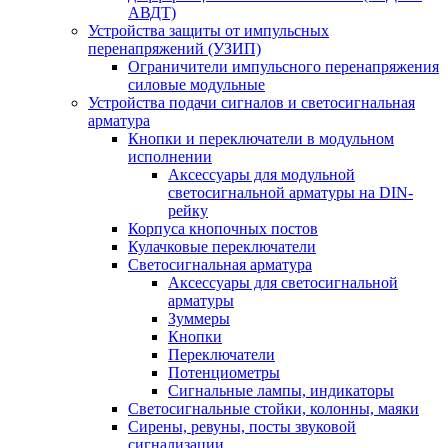
АВДТ)
Устройства защиты от импульсных
перенапряжений (УЗИП)
Ограничители импульсного перенапряжения
силовые модульные
Устройства подачи сигналов и светосигнальная
арматура
Кнопки и переключатели в модульном
исполнении
Аксессуары для модульной
светосигнальной арматуры на DIN-
рейку
Корпуса кнопочных постов
Кулачковые переключатели
Светосигнальная арматура
Аксессуары для светосигнальной
арматуры
Зуммеры
Кнопки
Переключатели
Потенциометры
Сигнальные лампы, индикаторы
Светосигнальные стойки, колонны, маяки
Сирены, ревуны, посты звуковой
сигнализации