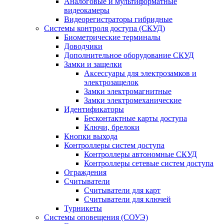
Аналоговые и мультиформатные
видеокамеры
Видеорегистраторы гибридные
Системы контроля доступа (СКУД)
Биометрические терминалы
Доводчики
Дополнительное оборудование СКУД
Замки и защелки
Аксессуары для электрозамков и
электрозащелок
Замки электромагнитные
Замки электромеханические
Идентификаторы
Бесконтактные карты доступа
Ключи, брелоки
Кнопки выхода
Контроллеры систем доступа
Контроллеры автономные СКУД
Контроллеры сетевые систем доступа
Ограждения
Считыватели
Считыватели для карт
Считыватели для ключей
Турникеты
Системы оповещения (СОУЭ)