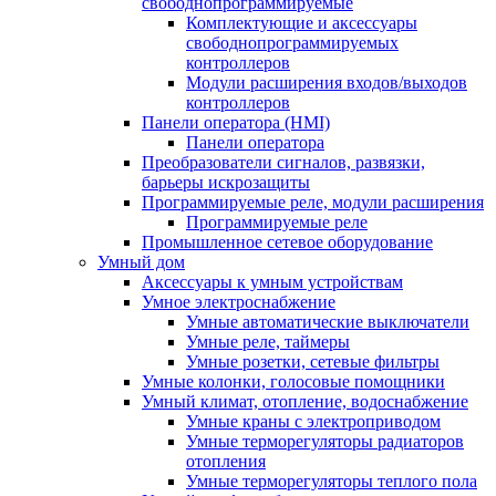
свободнопрограммируемые
Комплектующие и аксессуары
свободнопрограммируемых
контроллеров
Модули расширения входов/выходов
контроллеров
Панели оператора (HMI)
Панели оператора
Преобразователи сигналов, развязки,
барьеры искрозащиты
Программируемые реле, модули расширения
Программируемые реле
Промышленное сетевое оборудование
Умный дом
Аксессуары к умным устройствам
Умное электроснабжение
Умные автоматические выключатели
Умные реле, таймеры
Умные розетки, сетевые фильтры
Умные колонки, голосовые помощники
Умный климат, отопление, водоснабжение
Умные краны с электроприводом
Умные терморегуляторы радиаторов
отопления
Умные терморегуляторы теплого пола