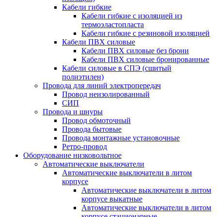
Кабели гибкие
Кабели гибкие с изоляцией из
термоэластопласта
Кабели гибкие с резиновой изоляцией
Кабели ПВХ силовые
Кабели ПВХ силовые без брони
Кабели ПВХ силовые бронированные
Кабели силовые в СПЭ (сшитый
полиэтилен)
Провода для линий электропередач
Провод неизолированный
СИП
Провода и шнуры
Провод обмоточный
Провода бытовые
Провода монтажные установочные
Ретро-провод
Оборудование низковольтное
Автоматические выключатели
Автоматические выключатели в литом
корпусе
Автоматические выключатели в литом
корпусе выкатные
Автоматические выключатели в литом
корпусе стационарные