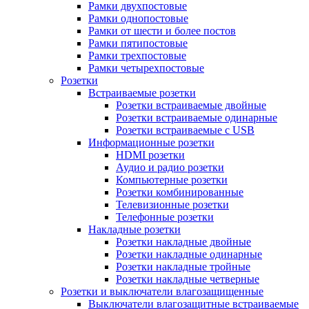
Рамки двухпостовые
Рамки однопостовые
Рамки от шести и более постов
Рамки пятипостовые
Рамки трехпостовые
Рамки четырехпостовые
Розетки
Встраиваемые розетки
Розетки встраиваемые двойные
Розетки встраиваемые одинарные
Розетки встраиваемые с USB
Информационные розетки
HDMI розетки
Аудио и радио розетки
Компьютерные розетки
Розетки комбинированные
Телевизионные розетки
Телефонные розетки
Накладные розетки
Розетки накладные двойные
Розетки накладные одинарные
Розетки накладные тройные
Розетки накладные четверные
Розетки и выключатели влагозащищенные
Выключатели влагозащитные встраиваемые