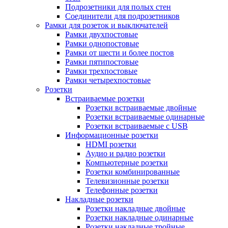
Подрозетники для полых стен
Соединители для подрозетников
Рамки для розеток и выключателей
Рамки двухпостовые
Рамки однопостовые
Рамки от шести и более постов
Рамки пятипостовые
Рамки трехпостовые
Рамки четырехпостовые
Розетки
Встраиваемые розетки
Розетки встраиваемые двойные
Розетки встраиваемые одинарные
Розетки встраиваемые с USB
Информационные розетки
HDMI розетки
Аудио и радио розетки
Компьютерные розетки
Розетки комбинированные
Телевизионные розетки
Телефонные розетки
Накладные розетки
Розетки накладные двойные
Розетки накладные одинарные
Розетки накладные тройные