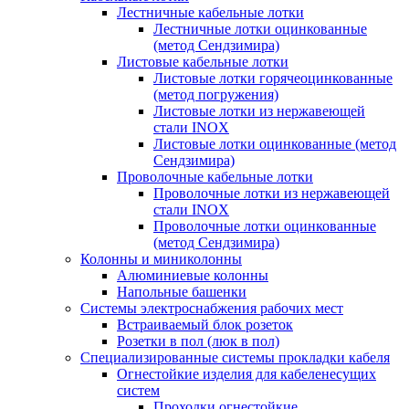
Лестничные кабельные лотки
Лестничные лотки оцинкованные
(метод Сендзимира)
Листовые кабельные лотки
Листовые лотки горячеоцинкованные
(метод погружения)
Листовые лотки из нержавеющей
стали INOX
Листовые лотки оцинкованные (метод
Сендзимира)
Проволочные кабельные лотки
Проволочные лотки из нержавеющей
стали INOX
Проволочные лотки оцинкованные
(метод Сендзимира)
Колонны и миниколонны
Алюминиевые колонны
Напольные башенки
Системы электроснабжения рабочих мест
Встраиваемый блок розеток
Розетки в пол (люк в пол)
Специализированные системы прокладки кабеля
Огнестойкие изделия для кабеленесущих
систем
Проходки огнестойкие