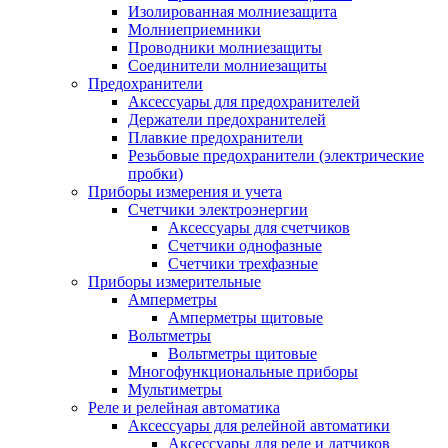
Изолированная молниезащита
Молниеприемники
Проводники молниезащиты
Соединители молниезащиты
Предохранители
Аксессуары для предохранителей
Держатели предохранителей
Плавкие предохранители
Резьбовые предохранители (электрические
пробки)
Приборы измерения и учета
Счетчики электроэнергии
Аксессуары для счетчиков
Счетчики однофазные
Счетчики трехфазные
Приборы измерительные
Амперметры
Амперметры щитовые
Вольтметры
Вольтметры щитовые
Многофункциональные приборы
Мультиметры
Реле и релейная автоматика
Аксессуары для релейной автоматики
Аксессуары для реле и датчиков