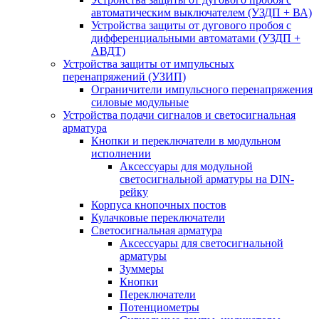
автоматическим выключателем (УЗДП + ВА)
Устройства защиты от дугового пробоя с
дифференциальными автоматами (УЗДП +
АВДТ)
Устройства защиты от импульсных
перенапряжений (УЗИП)
Ограничители импульсного перенапряжения
силовые модульные
Устройства подачи сигналов и светосигнальная
арматура
Кнопки и переключатели в модульном
исполнении
Аксессуары для модульной
светосигнальной арматуры на DIN-
рейку
Корпуса кнопочных постов
Кулачковые переключатели
Светосигнальная арматура
Аксессуары для светосигнальной
арматуры
Зуммеры
Кнопки
Переключатели
Потенциометры