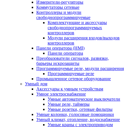
Измерители-регуляторы
Коммутаторы сетевые
Контроллеры и модули
свободнопрограммируемые
Комплектующие и аксессуары
свободнопрограммируемых
контроллеров
Модули расширения входов/выходов
контроллеров
Панели оператора (HMI)
Панели оператора
Преобразователи сигналов, развязки,
барьеры искрозащиты
Программируемые реле, модули расширения
Программируемые реле
Промышленное сетевое оборудование
Умный дом
Аксессуары к умным устройствам
Умное электроснабжение
Умные автоматические выключатели
Умные реле, таймеры
Умные розетки, сетевые фильтры
Умные колонки, голосовые помощники
Умный климат, отопление, водоснабжение
Умные краны с электроприводом