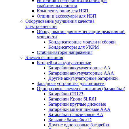
Источники резервного питания для
слаботочных систем
Комплектующие для ИБП
Опции и аксессуары для ИБП
Оборудование улучшения качества
электроэнергии
Оборудование для компенсации реактивной
мощности
Конденсаторные модули и сборки
Конденсаторы для УКРМ
Стабилизаторы напряжения
Элементы питания
Батарейки аккумуляторные
Батарейки аккумуляторные АА
Батарейки аккумуляторные ААА
Другие аккумуляторные батарейки
Зарядные устройства для батареек
Одноразовые элементы питания (батарейки)
Батарейки CR123
Батарейки Крона 6LR61
Батарейки круглые дисковые
Батарейки мизинчиковые ААА
Батарейки пальчиковые АА
Большие батарейки D
Другие одноразовые батарейки