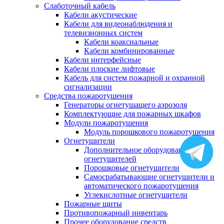
Слаботочный кабель
Кабели акустические
Кабели для видеонаблюдения и
телевизионных систем
Кабели коаксиальные
Кабели комбинированные
Кабели интерфейсные
Кабели плоские лифтовые
Кабель для систем пожарной и охранной
сигнализации
Средства пожаротушения
Генераторы огнетушащего аэрозоля
Комплектующие для пожарных шкафов
Модули пожаротушения
Модуль порошкового пожаротушения
Огнетушители
Дополнительное оборудование для
огнетушителей
Порошковые огнетушители
Самосрабатывающие огнетушители и
автоматического пожаротушения
Углекислотные огнетушители
Пожарные щиты
Противопожарный инвентарь
Прочее оборудование средств