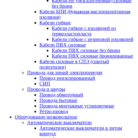
Кабели HF (безгалогеновые) силовые
без брони
Кабели БПИ (бумажная маслопропитанная
изоляция)
Кабели гибкие
Кабели гибкие с изоляцией из
термоэластопласта
Кабели гибкие с резиновой изоляцией
Кабели ПВХ силовые
Кабели ПВХ силовые без брони
Кабели ПВХ силовые бронированные
Кабели силовые в СПЭ (сшитый
полиэтилен)
Провода для линий электропередач
Провод неизолированный
СИП
Провода и шнуры
Провод обмоточный
Провода бытовые
Провода монтажные установочные
Ретро-провод
Оборудование низковольтное
Автоматические выключатели
Автоматические выключатели в литом
корпусе