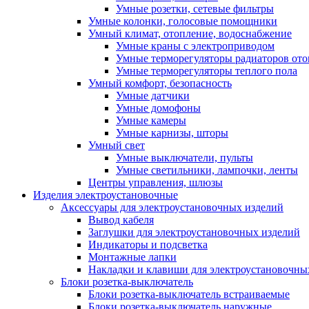
Умные розетки, сетевые фильтры
Умные колонки, голосовые помощники
Умный климат, отопление, водоснабжение
Умные краны с электроприводом
Умные терморегуляторы радиаторов от
Умные терморегуляторы теплого пола
Умный комфорт, безопасность
Умные датчики
Умные домофоны
Умные камеры
Умные карнизы, шторы
Умный свет
Умные выключатели, пульты
Умные светильники, лампочки, ленты
Центры управления, шлюзы
Изделия электроустановочные
Аксессуары для электроустановочных изделий
Вывод кабеля
Заглушки для электроустановочных изделий
Индикаторы и подсветка
Монтажные лапки
Накладки и клавиши для электроустановочны
Блоки розетка-выключатель
Блоки розетка-выключатель встраиваемые
Блоки розетка-выключатель наружные