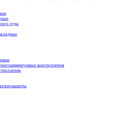
ные
нные
ного луча
акладные
уемые
программируемых контроллеров
нтроллеров
ы искрозащиты