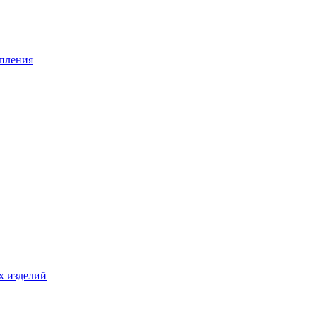
опления
х изделий