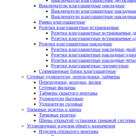
Выключатели влагозащитные двухклав
Выключатели влагозащитные накладные
Выключатели влагозащитные накладны
Выключатели влагозащитные накладны
Рамки влагозащитные
Розетки влагозащитные встраиваемые
Розетки влагозащитные встраиваемые 
Розетки влагозащитные встраиваемые 
Розетки влагозащитные накладные
Розетки влагозащитные накладные дво
Розетки влагозащитные накладные оди
Розетки влагозащитные накладные чет
Розетки влагозащитные трехместные
Совмещенные блоки влагозащитные
Сетевые удлинители, переходники, таймеры
Переходники, колодки, вилки
Сетевые фильтры
Таймеры скрытого монтажа
Удлинители бытовые
Удлинители силовые
Трековые розетки и шины
Трековые розетки
Шины открытой установки трековой системы
Установочные изделия общего назначения
Изделия открытого монтажа