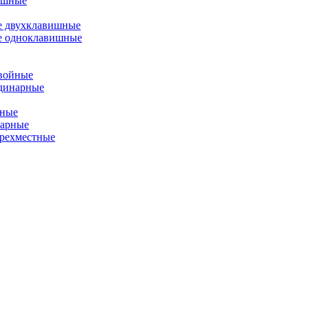
ишные
е двухклавишные
е одноклавишные
двойные
одинарные
йные
нарные
ырехместные