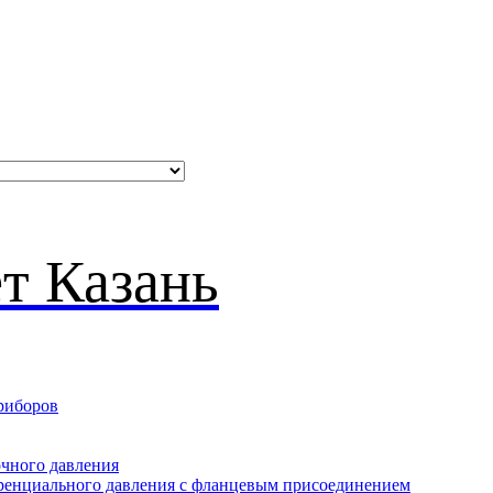
риборов
очного давления
еренциального давления с фланцевым присоединением