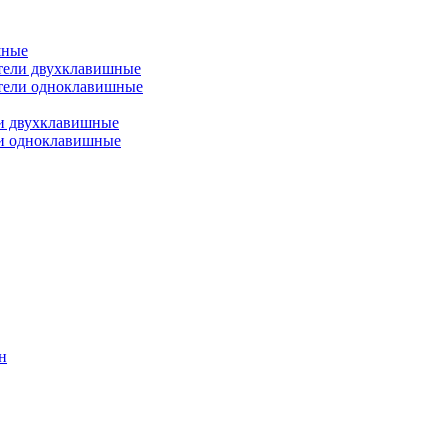
шные
тели двухклавишные
тели одноклавишные
и двухклавишные
ли одноклавишные
н