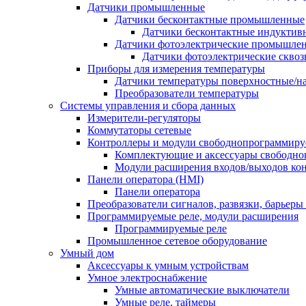
Датчики промышленные
Датчики бесконтактные промышленные
Датчики бесконтактные индуктив
Датчики фотоэлектрические промышле
Датчики фотоэлектрические сквоз
Приборы для измерения температуры
Датчики температуры поверхностные/н
Преобразователи температуры
Системы управления и сбора данных
Измерители-регуляторы
Коммутаторы сетевые
Контроллеры и модули свободнопрограммир
Комплектующие и аксессуары свободно
Модули расширения входов/выходов ко
Панели оператора (HMI)
Панели оператора
Преобразователи сигналов, развязки, барьер
Программируемые реле, модули расширения
Программируемые реле
Промышленное сетевое оборудование
Умный дом
Аксессуары к умным устройствам
Умное электроснабжение
Умные автоматические выключатели
Умные реле, таймеры