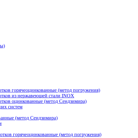
ры)
отков горячеоцинкованные (метод погружения)
лотков из нержавеющей стали INOX
лотков оцинкованные (метод Сендзимира)
щих систем
ванные (метод Сендзимира)
м
отков горячеоцинкованные (метод погружения)