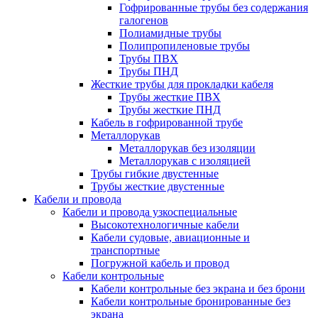
Гофрированные трубы без содержания
галогенов
Полиамидные трубы
Полипропиленовые трубы
Трубы ПВХ
Трубы ПНД
Жесткие трубы для прокладки кабеля
Трубы жесткие ПВХ
Трубы жесткие ПНД
Кабель в гофрированной трубе
Металлорукав
Металлорукав без изоляции
Металлорукав с изоляцией
Трубы гибкие двустенные
Трубы жесткие двустенные
Кабели и провода
Кабели и провода узкоспециальные
Высокотехнологичные кабели
Кабели судовые, авиационные и
транспортные
Погружной кабель и провод
Кабели контрольные
Кабели контрольные без экрана и без брони
Кабели контрольные бронированные без
экрана