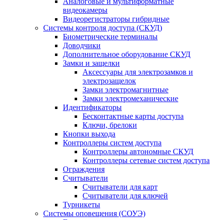
Аналоговые и мультиформатные
видеокамеры
Видеорегистраторы гибридные
Системы контроля доступа (СКУД)
Биометрические терминалы
Доводчики
Дополнительное оборудование СКУД
Замки и защелки
Аксессуары для электрозамков и
электрозащелок
Замки электромагнитные
Замки электромеханические
Идентификаторы
Бесконтактные карты доступа
Ключи, брелоки
Кнопки выхода
Контроллеры систем доступа
Контроллеры автономные СКУД
Контроллеры сетевые систем доступа
Ограждения
Считыватели
Считыватели для карт
Считыватели для ключей
Турникеты
Системы оповещения (СОУЭ)