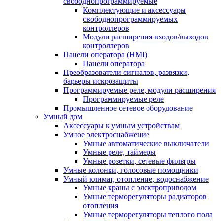
свободнопрограммируемые
Комплектующие и аксессуары
свободнопрограммируемых
контроллеров
Модули расширения входов/выходов
контроллеров
Панели оператора (HMI)
Панели оператора
Преобразователи сигналов, развязки,
барьеры искрозащиты
Программируемые реле, модули расширения
Программируемые реле
Промышленное сетевое оборудование
Умный дом
Аксессуары к умным устройствам
Умное электроснабжение
Умные автоматические выключатели
Умные реле, таймеры
Умные розетки, сетевые фильтры
Умные колонки, голосовые помощники
Умный климат, отопление, водоснабжение
Умные краны с электроприводом
Умные терморегуляторы радиаторов
отопления
Умные терморегуляторы теплого пола