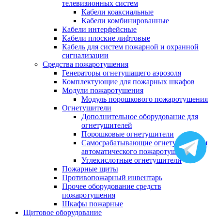
телевизионных систем
Кабели коаксиальные
Кабели комбинированные
Кабели интерфейсные
Кабели плоские лифтовые
Кабель для систем пожарной и охранной
сигнализации
Средства пожаротушения
Генераторы огнетушащего аэрозоля
Комплектующие для пожарных шкафов
Модули пожаротушения
Модуль порошкового пожаротушения
Огнетушители
Дополнительное оборудование для
огнетушителей
Порошковые огнетушители
Самосрабатывающие огнетушители и
автоматического пожаротушения
Углекислотные огнетушители
Пожарные щиты
Противопожарный инвентарь
Прочее оборудование средств
пожаротушения
Шкафы пожарные
Щитовое оборудование