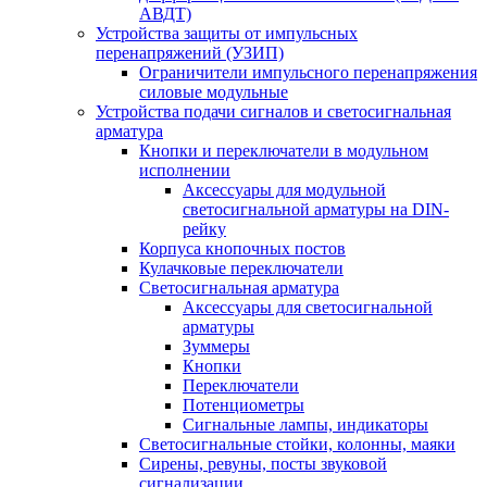
АВДТ)
Устройства защиты от импульсных
перенапряжений (УЗИП)
Ограничители импульсного перенапряжения
силовые модульные
Устройства подачи сигналов и светосигнальная
арматура
Кнопки и переключатели в модульном
исполнении
Аксессуары для модульной
светосигнальной арматуры на DIN-
рейку
Корпуса кнопочных постов
Кулачковые переключатели
Светосигнальная арматура
Аксессуары для светосигнальной
арматуры
Зуммеры
Кнопки
Переключатели
Потенциометры
Сигнальные лампы, индикаторы
Светосигнальные стойки, колонны, маяки
Сирены, ревуны, посты звуковой
сигнализации