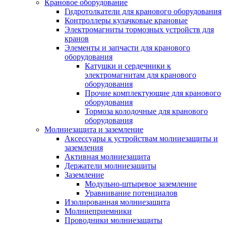
Крановое оборудование
Гидротолкатели для кранового оборудования
Контроллеры кулачковые крановые
Электромагниты тормозных устройств для
кранов
Элементы и запчасти для кранового
оборудования
Катушки и сердечники к
электромагнитам для кранового
оборудования
Прочие комплектующие для кранового
оборудования
Тормоза колодочные для кранового
оборудования
Молниезащита и заземление
Аксессуары к устройствам молниезащиты и
заземления
Активная молниезащита
Держатели молниезащиты
Заземление
Модульно-штыревое заземление
Уравнивание потенциалов
Изолированная молниезащита
Молниеприемники
Проводники молниезащиты