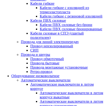
Кабели гибкие
Кабели гибкие с изоляцией из
термоэластопласта
Кабели гибкие с резиновой изоляцией
Кабели ПВХ силовые
Кабели ПВХ силовые без брони
Кабели ПВХ силовые бронированные
Кабели силовые в СПЭ (сшитый
полиэтилен)
Провода для линий электропередач
Провод неизолированный
СИП
Провода и шнуры
Провод обмоточный
Провода бытовые
Провода монтажные установочные
Ретро-провод
Оборудование низковольтное
Автоматические выключатели
Автоматические выключатели в литом
корпусе
Автоматические выключатели в литом
корпусе выкатные
Автоматические выключатели в литом
корпусе стационарные