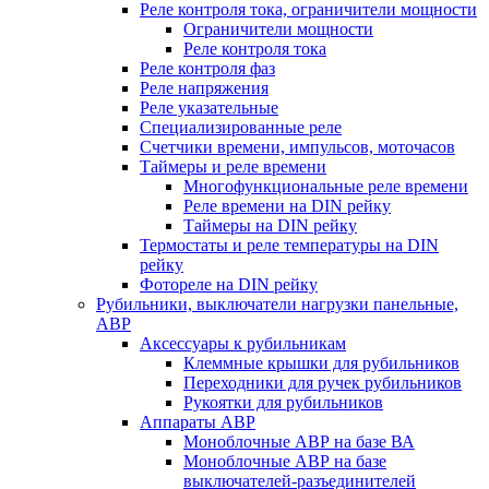
Реле контроля тока, ограничители мощности
Ограничители мощности
Реле контроля тока
Реле контроля фаз
Реле напряжения
Реле указательные
Специализированные реле
Счетчики времени, импульсов, моточасов
Таймеры и реле времени
Многофункциональные реле времени
Реле времени на DIN рейку
Таймеры на DIN рейку
Термостаты и реле температуры на DIN
рейку
Фотореле на DIN рейку
Рубильники, выключатели нагрузки панельные,
АВР
Аксессуары к рубильникам
Клеммные крышки для рубильников
Переходники для ручек рубильников
Рукоятки для рубильников
Аппараты АВР
Моноблочные АВР на базе ВА
Моноблочные АВР на базе
выключателей-разъединителей