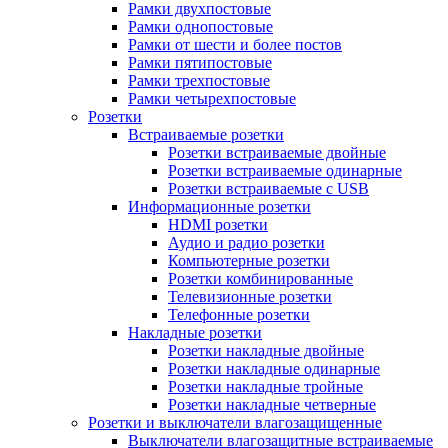
Рамки двухпостовые
Рамки однопостовые
Рамки от шести и более постов
Рамки пятипостовые
Рамки трехпостовые
Рамки четырехпостовые
Розетки
Встраиваемые розетки
Розетки встраиваемые двойные
Розетки встраиваемые одинарные
Розетки встраиваемые с USB
Информационные розетки
HDMI розетки
Аудио и радио розетки
Компьютерные розетки
Розетки комбинированные
Телевизионные розетки
Телефонные розетки
Накладные розетки
Розетки накладные двойные
Розетки накладные одинарные
Розетки накладные тройные
Розетки накладные четверные
Розетки и выключатели влагозащищенные
Выключатели влагозащитные встраиваемые